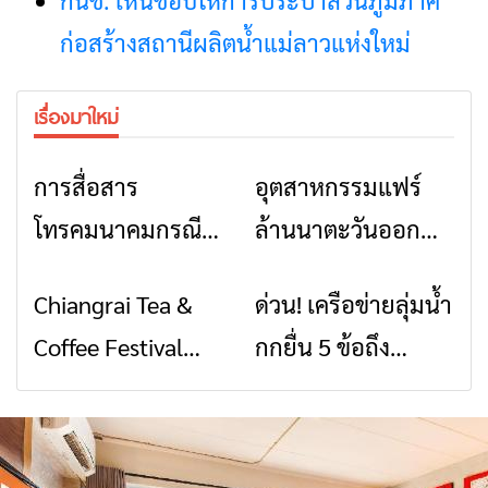
กนช. เห็นชอบให้การประปาส่วนภูมิภาค
ก่อสร้างสถานีผลิตน้ำแม่ลาวแห่งใหม่
เรื่องมาใหม่
การสื่อสาร
อุตสาหกรรมแฟร์
ข่าวเชียงราย
ข่าวเชียงราย
โทรคมนาคมกรณีภัย
ล้านนาตะวันออก
พิบัติ เชียงราย เมื่อ
2026” รวมของดี
Chiangrai Tea &
ด่วน! เครือข่ายลุ่มน้ำ
ข่าวเชียงราย
ข่าวเชียงราย
สัญญาณขาด การ
สินค้าเด่น และเสน่ห์
Coffee Festival
กกยื่น 5 ข้อถึง
สื่อสารต้องไม่หยุด
วัฒนธรรมจาก 4
2026
รัฐบาล จี้นายกฯ ลง
จังหวัด เชียงราย
เชียงราย แก้วิกฤต
พะเยา แพร่ และ
สารปนเปื้อนต้นน้ำ
น่าน พร้อมชม