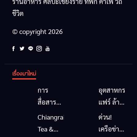
ร้านอาหาร ศิลปะเชียงราย ที่พัก คาเฟ่ วิถี
ชีวิต
© copyright 2026
เรื่องมาใหม่
การ
อุตสาหกรรม
สื่อสาร
แฟร์ ล้าน
โทรคมนาคม
นาตะวัน
Chiangrai
ด่วน!
กรณีภัย
ออก
Tea &
เครือข่าย