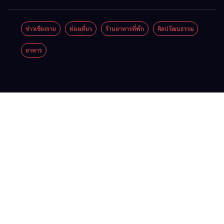
พิบัติ
2026”
Coffee
ลุ่มน้ำกก
เชียงราย
รวมของดี
Festival
ยื่น 5 ข้อ
ข่าวเชียงราย
ท่องเที่ยว
ร้านอาหารที่พัก
ศิลปวัฒนธรรม
เมื่อ
สินค้าเด่น
2026
ถึงรัฐบาล
อาหาร
สัญญาณ
และเสน่ห์
จี้นายกฯ
ขาด การ
วัฒนธรรม
ลง
สื่อสาร
จาก 4
เชียงราย
ต้องไม่
จังหวัด
แก้วิกฤต
หยุด
เชียงราย
สารปน
พะเยา
เปื้อน
แพร่ และ
ต้นน้ำ
น่าน
พร้อมชม