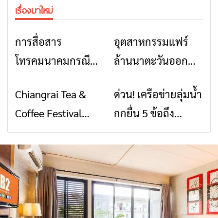
เรื่องมาใหม่
การสื่อสาร
อุตสาหกรรมแฟร์
ข่าวเชียงราย
ข่าวเชียงราย
โทรคมนาคมกรณีภัย
ล้านนาตะวันออก
พิบัติ เชียงราย เมื่อ
2026” รวมของดี
Chiangrai Tea &
ด่วน! เครือข่ายลุ่มน้ำ
ข่าวเชียงราย
ข่าวเชียงราย
สัญญาณขาด การ
สินค้าเด่น และเสน่ห์
Coffee Festival
กกยื่น 5 ข้อถึง
สื่อสารต้องไม่หยุด
วัฒนธรรมจาก 4
2026
รัฐบาล จี้นายกฯ ลง
จังหวัด เชียงราย
เชียงราย แก้วิกฤต
พะเยา แพร่ และ
สารปนเปื้อนต้นน้ำ
น่าน พร้อมชม
คอนเสิร์ตจากศิลปิน
ชื่อดังตลอด 5 วัน