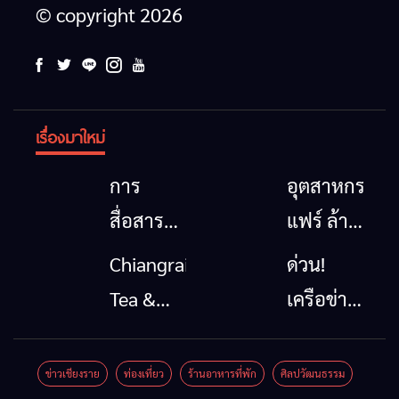
© copyright 2026
เรื่องมาใหม่
การ
อุตสาหกรรม
สื่อสาร
แฟร์ ล้าน
โทรคมนาคม
นาตะวัน
Chiangrai
ด่วน!
กรณีภัย
ออก
Tea &
เครือข่าย
พิบัติ
2026”
Coffee
ลุ่มน้ำกก
เชียงราย
รวมของดี
Festival
ยื่น 5 ข้อ
ข่าวเชียงราย
ท่องเที่ยว
ร้านอาหารที่พัก
ศิลปวัฒนธรรม
เมื่อ
สินค้าเด่น