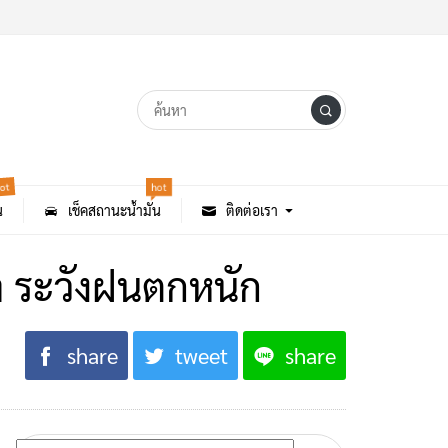
ot
hot
น
เช็คสถานะน้ำมัน
ติดต่อเรา
า ระวังฝนตกหนัก
share
tweet
share