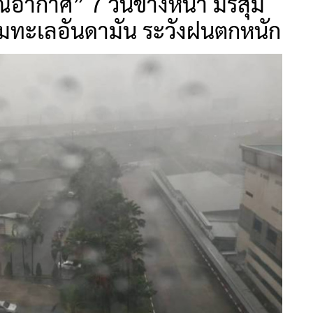
์อากาศ” 7 วันข้างหน้า มรสุม
ลุมทะเลอันดามัน ระวังฝนตกหนัก