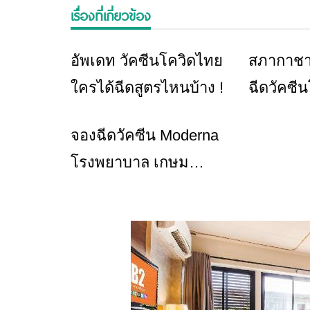
เรื่องที่เกี่ยวข้อง
อัพเดท วัคซีนโควิดไทย
สภากาชา
ข่าวเชียงราย
ใครได้ฉีดสูตรไหนบ้าง !
ฉีดวัคซี
นำร่อง 5 
จองฉีดวัคซีน Moderna
ข่าวเชียงราย
โรงพยาบาล เกษม
ราษฎร์ เช็คเงื่อนไขที่นี่