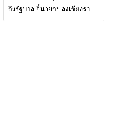
ถึงรัฐบาล จี้นายกฯ ลงเชียงราย
แก้วิกฤตสารปนเปื้อนต้นน้ำ