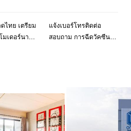
ดไทย เตรียม
แจ้งเบอร์โทรติดต่อ
ข่าวเชียงราย
ข่าวเชียงราย
นโมเดอร์นา
สอบถาม การฉีดวัคซีนโค
กลุ่มเป้าหมาย
วิด-19 เฉพาะเขตอำเภอ
เมืองเชียงราย