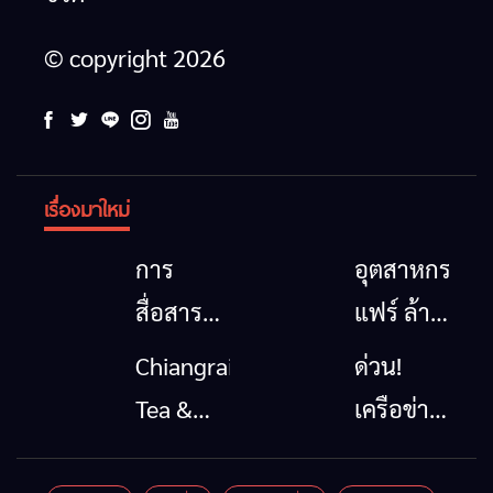
© copyright 2026
เรื่องมาใหม่
การ
อุตสาหกรรม
สื่อสาร
แฟร์ ล้าน
โทรคมนาคม
นาตะวัน
Chiangrai
ด่วน!
กรณีภัย
ออก
Tea &
เครือข่าย
พิบัติ
2026”
Coffee
ลุ่มน้ำกก
เชียงราย
รวมของดี