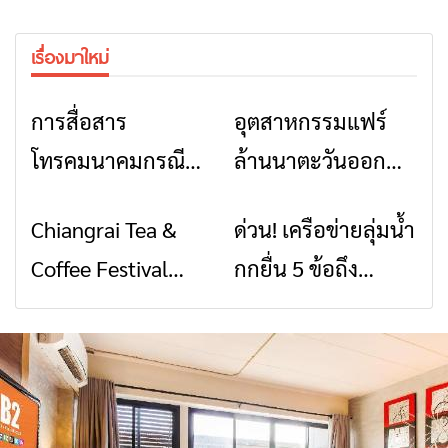
เรื่องมาใหม่
การสื่อสาร
อุตสาหกรรมแฟร์
ข่าวเชียงราย
ข่าวเชียงราย
โทรคมนาคมกรณีภัย
ล้านนาตะวันออก
พิบัติ เชียงราย เมื่อ
2026” รวมของดี
Chiangrai Tea &
ด่วน! เครือข่ายลุ่มน้ำ
ข่าวเชียงราย
ข่าวเชียงราย
สัญญาณขาด การ
สินค้าเด่น และเสน่ห์
Coffee Festival
กกยื่น 5 ข้อถึง
สื่อสารต้องไม่หยุด
วัฒนธรรมจาก 4
2026
รัฐบาล จี้นายกฯ ลง
จังหวัด เชียงราย
เชียงราย แก้วิกฤต
พะเยา แพร่ และ
สารปนเปื้อนต้นน้ำ
น่าน พร้อมชม
คอนเสิร์ตจากศิลปิน