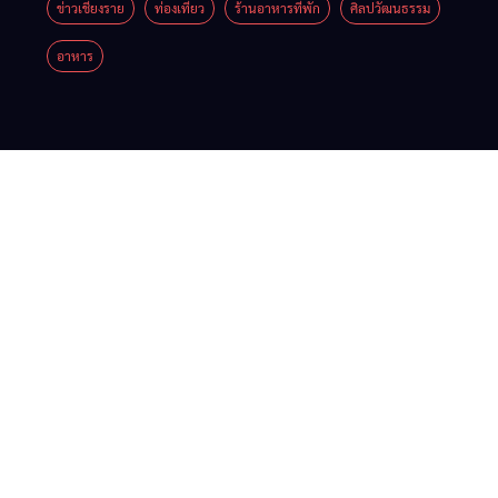
Festival
ยื่น 5 ข้อ
ข่าวเชียงราย
ท่องเที่ยว
ร้านอาหารที่พัก
ศิลปวัฒนธรรม
เมื่อ
สินค้าเด่น
2026
ถึงรัฐบาล
อาหาร
สัญญาณ
และเสน่ห์
จี้นายกฯ
ขาด การ
วัฒนธรรม
ลง
สื่อสาร
จาก 4
เชียงราย
ต้องไม่
จังหวัด
แก้วิกฤต
หยุด
เชียงราย
สารปน
พะเยา
เปื้อน
แพร่ และ
ต้นน้ำ
น่าน
พร้อมชม
คอนเสิร์ต