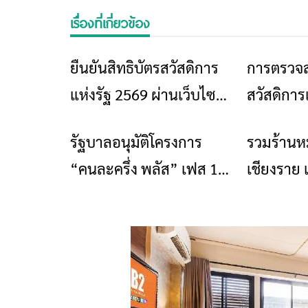
เรื่องที่เกี่ยวข้อง
ยืนยันสิทธิบัตรสวัสดิการ
การตรวจส
ข่าวเชียงราย
แห่งรัฐ 2569 ผ่านเว็บไซต์
สวัสดิการ
welfare.mof.go.th ทำ
เข้ามาเช็กเ
รัฐบาลอนุมัติโครงการ
รวมร้านหม
ข่าวเชียงราย
อย่างไร? เช็กขั้นตอนที่นี่
“คนละครึ่ง พลัส” เฟส 1.5
เชียงราย 
ล่าสุด เพื่อส่งเสริมร้านค้า
ครึ่งพลัส”
รายย่อยให้เข้าสู่ระบบ
ดิจิทัล พร้อมแจกเงิน
สนับสนุนสูงสุด 2,000 บาท
ต่อร้านค้า