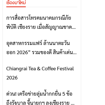
เรื่องมาใหม่
การสื่อสารโทรคมนาคมกรณีภัย
ข่าวเชียงราย
พิบัติ เชียงราย เมื่อสัญญาณขาด
การสื่อสารต้องไม่หยุด
อุตสาหกรรมแฟร์ ล้านนาตะวัน
ข่าวเชียงราย
ออก 2026” รวมของดี สินค้าเด่น
และเสน่ห์วัฒนธรรมจาก 4 จังหวัด
Chiangrai Tea & Coffee Festival
ข่าวเชียงราย
เชียงราย พะเยา แพร่ และน่าน
2026
พร้อมชมคอนเสิร์ตจากศิลปินชื่อ
ดังตลอด 5 วัน
ด่วน! เครือข่ายลุ่มน้ำกกยื่น 5 ข้อ
ข่าวเชียงราย
ถึงรัฐบาล จี้นายกฯ ลงเชียงราย แก้