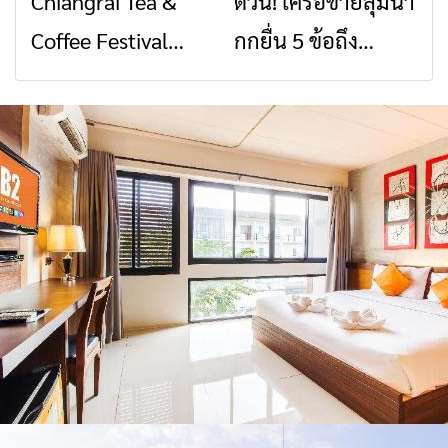
Chiangrai Tea &
ด่วน! เครือข่ายลุ่มน้ำ
ข่าวเชียงราย
ข่าวเชียงราย
สัญญาณขาด การ
สินค้าเด่น และเสน่ห์
Coffee Festival
กกยื่น 5 ข้อถึง
สื่อสารต้องไม่หยุด
วัฒนธรรมจาก 4
2026
รัฐบาล จี้นายกฯ ลง
จังหวัด เชียงราย
เชียงราย แก้วิกฤต
พะเยา แพร่ และ
สารปนเปื้อนต้นน้ำ
น่าน พร้อมชม
คอนเสิร์ตจากศิลปิน
ชื่อดังตลอด 5 วัน