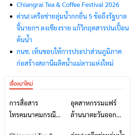
Chiangrai Tea & Coffee Festival 2026
ด่วน! เครือข่ายลุ่มน้ำกกยื่น 5 ข้อถึงรัฐบาล
จี้นายกฯ ลงเชียงราย แก้วิกฤตสารปนเปื้อน
ต้นน้ำ
กนช. เห็นชอบให้การประปาส่วนภูมิภาค
ก่อสร้างสถานีผลิตน้ำแม่ลาวแห่งใหม่
เรื่องมาใหม่
การสื่อสาร
อุตสาหกรรมแฟร์
ข่าวเชียงราย
ข่าวเชียงราย
โทรคมนาคมกรณีภัย
ล้านนาตะวันออก
พิบัติ เชียงราย เมื่อ
2026” รวมของดี