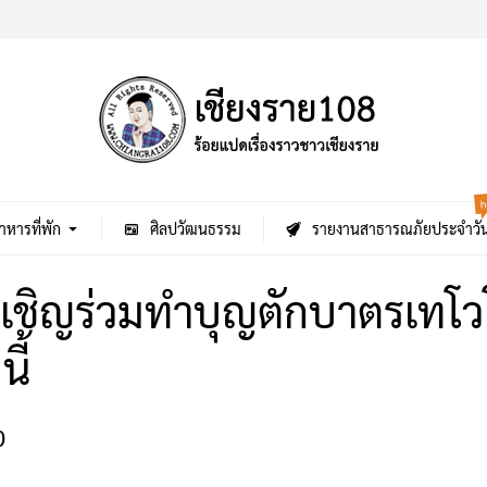
h
าหารที่พัก
ศิลปวัฒนธรรม
รายงานสาธารณภัยประจำวั
 เชิญร่วมทำบุญตักบาตรเท
ี้
0