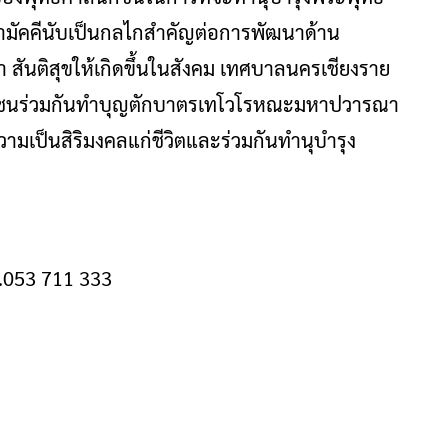
มัคคีนับเป็นกลไกสำคัญต่อการพัฒนาด้าน
นติสุขให้เกิดขึ้นในสังคม เทศบาลนครเชียงราย
ิกชนร่วมกันทำบุญตักบาตรเทโวโรหณะมหาปวารณา
ามเป็นสิริมงคลแก่ชีวิตและร่วมกันทำนุบำรุง
ร.053 711 333