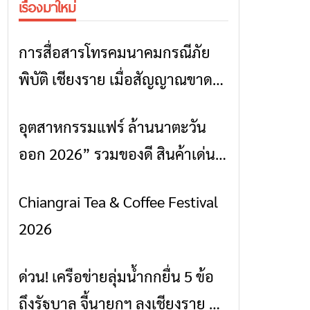
เรื่องมาใหม่
การสื่อสารโทรคมนาคมกรณีภัย
ข่าวเชียงราย
พิบัติ เชียงราย เมื่อสัญญาณขาด
การสื่อสารต้องไม่หยุด
อุตสาหกรรมแฟร์ ล้านนาตะวัน
ข่าวเชียงราย
ออก 2026” รวมของดี สินค้าเด่น
และเสน่ห์วัฒนธรรมจาก 4 จังหวัด
Chiangrai Tea & Coffee Festival
ข่าวเชียงราย
เชียงราย พะเยา แพร่ และน่าน
2026
พร้อมชมคอนเสิร์ตจากศิลปินชื่อ
ดังตลอด 5 วัน
ด่วน! เครือข่ายลุ่มน้ำกกยื่น 5 ข้อ
ข่าวเชียงราย
ถึงรัฐบาล จี้นายกฯ ลงเชียงราย แก้