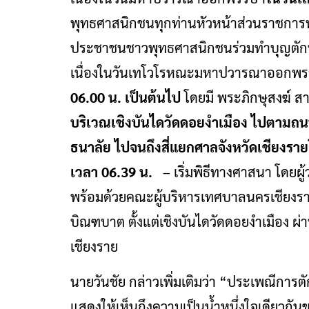
พุทธศาสนิกชนทุกท่านหัวหน้าส่วนราชการ
ประชาชนชาวพุทธศาสนิกชนร่วมทำบุญตักบ
เนื่องในวันเทโวโรหณะมหาปวารณาออกพ
06.00 น. เป็นต้นไป
โดยมี พระภิกษุสงฆ์ 
บริเวณเชิงบันไดวัดดอยงำเมือง ไปตามถนนงำ
ธนาลัย ไปจนถึงสี่แยกศาลจังหวัดเชียงราย
เวลา 06.39 น.
– เริ่มพิธีทางศาสนา โดยผู
พร้อมด้วยคณะผู้บริหารเทศบาลนครเชียงร
บิณฑบาต ตั้งแต่เชิงบันไดวัดดอยงำเมือง ผ
เชียงราย
นายวันชัย กล่าวเพิ่มเติมว่า “ประเพณีการต
แสดงให้เห็นถึงความเป็นน้ำหนึ่งใจเดียวก