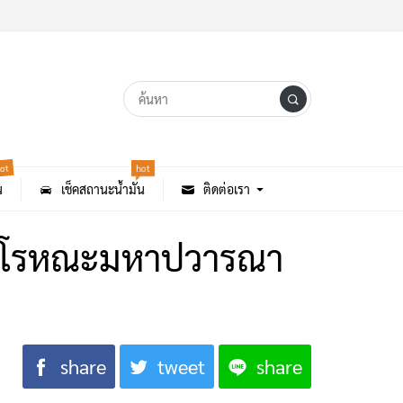
ot
hot
น
เช็คสถานะน้ำมัน
ติดต่อเรา
โวโรหณะมหาปวารณา
share
tweet
share