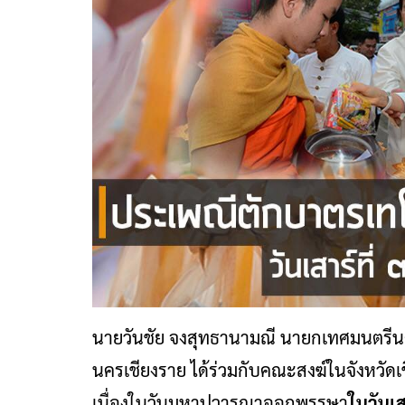
นายวันชัย จงสุทธานามณี นายกเทศมนตรีนค
นครเชียงราย ได้ร่วมกับคณะสงฆ์ในจังหวั
เนื่องในวันมหาปวารณาออกพรรษา
ในวันเส