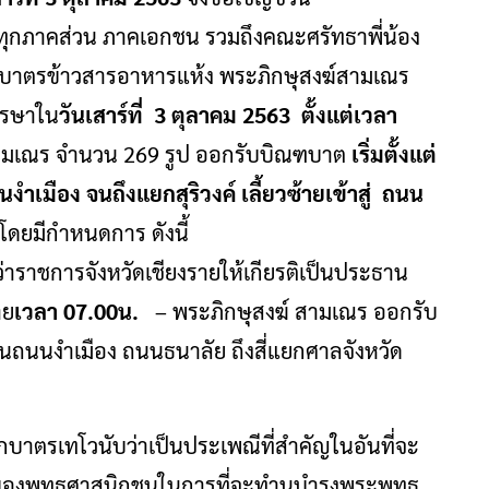
ทุกภาคส่วน ภาคเอกชน รวมถึงคณะศรัทธาพี่น้อง
าตรข้าวสารอาหารแห้ง พระภิกษุสงฆ์สามเณร
รรษาใน
วันเสาร์ที่ 3 ตุลาคม 2563 ตั้งแต่เวลา
สามเณร จำนวน 269 รูป ออกรับบิณฑบาต
เริ่มตั้งแต่
เมือง จนถึงแยกสุริวงค์ เลี้ยวซ้ายเข้าสู่ ถนน
โดยมีกำหนดการ ดังนี้
้ว่าราชการจังหวัดเชียงรายให้เกียรติเป็นประธาน
าย
เวลา 07.00น.
– พระภิกษุสงฆ์ สามเณร ออกรับ
่านถนนงำเมือง ถนนธนาลัย ถึงสี่แยกศาลจังหวัด
ักบาตรเทโวนับว่าเป็นประเพณีที่สำคัญในอันที่จะ
ันของพุทธศาสนิกชนในการที่จะทำนุบำรุงพระพุทธ