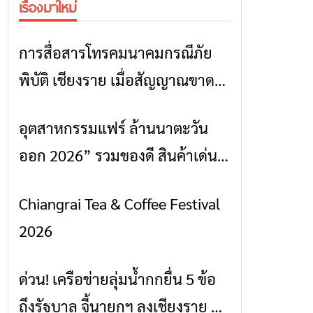
เรื่องมาใหม่
การสื่อสารโทรคมนาคมกรณีภัย
ข่าวเชียงราย
พิบัติ เชียงราย เมื่อสัญญาณขาด
การสื่อสารต้องไม่หยุด
อุตสาหกรรมแฟร์ ล้านนาตะวัน
ข่าวเชียงราย
ออก 2026” รวมของดี สินค้าเด่น
และเสน่ห์วัฒนธรรมจาก 4 จังหวัด
Chiangrai Tea & Coffee Festival
ข่าวเชียงราย
เชียงราย พะเยา แพร่ และน่าน
2026
พร้อมชมคอนเสิร์ตจากศิลปินชื่อ
ดังตลอด 5 วัน
ด่วน! เครือข่ายลุ่มน้ำกกยื่น 5 ข้อ
ข่าวเชียงราย
ถึงรัฐบาล จี้นายกฯ ลงเชียงราย แก้