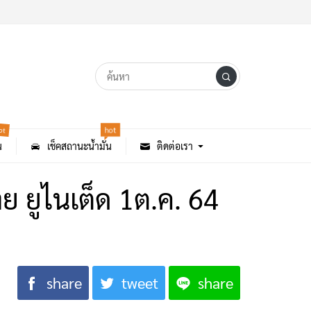
hot
ot
น
เช็คสถานะน้ำมัน
ติดต่อเรา
าย ยูไนเต็ด 1ต.ค. 64
share
tweet
share