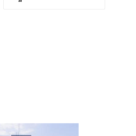
วิกฤตสารปนเปื้อนต้นน้ำ