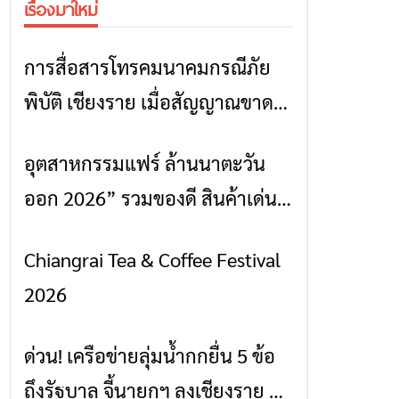
เรื่องมาใหม่
การสื่อสารโทรคมนาคมกรณีภัย
ข่าวเชียงราย
พิบัติ เชียงราย เมื่อสัญญาณขาด
การสื่อสารต้องไม่หยุด
อุตสาหกรรมแฟร์ ล้านนาตะวัน
ข่าวเชียงราย
ออก 2026” รวมของดี สินค้าเด่น
และเสน่ห์วัฒนธรรมจาก 4 จังหวัด
Chiangrai Tea & Coffee Festival
ข่าวเชียงราย
เชียงราย พะเยา แพร่ และน่าน
2026
พร้อมชมคอนเสิร์ตจากศิลปินชื่อ
ดังตลอด 5 วัน
ด่วน! เครือข่ายลุ่มน้ำกกยื่น 5 ข้อ
ข่าวเชียงราย
ถึงรัฐบาล จี้นายกฯ ลงเชียงราย แก้