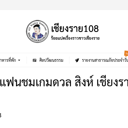
h
าหารที่พัก
ศิลปวัฒนธรรม
รายงานสาธารณภัยประจำวั
ให้แฟนชมเกมดวล สิงห์ เชียงร
3