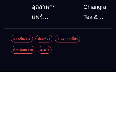
จึงน้ำ
โทรคมนาคม
อุตสาหกรรม
Chiangrai
ท่วม
กรณีภัย
แฟร์
Tea &
ซ้ำซาก?
พิบัติ
ล้านนา
Coffee
คำตอบ
เชียงราย
ตะวัน
Festival
ข่าวเชียงราย
ท่องเที่ยว
ร้านอาหารที่พัก
อาจไม่
เมื่อ
ออก
2026
ศิลปวัฒนธรรม
อาหาร
ได้มีแค่
สัญญาณ
2026”
“ฝน
ขาด การ
รวม
ตกหนัก”
สื่อสาร
ของดี
ต้องไม่
สินค้า
หยุด
เด่น และ
เสน่ห์