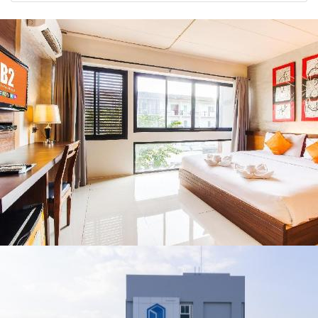
2026” รวมของดี
2026
หยุด
สินค้าเด่น และ
เสน่ห์วัฒนธรรม
จาก 4 จังหวัด
เชียงราย พะเยา
แพร่ และน่าน
พร้อมชมคอนเสิร์ต
จากศิลปินชื่อดัง
ตลอด 5 วัน