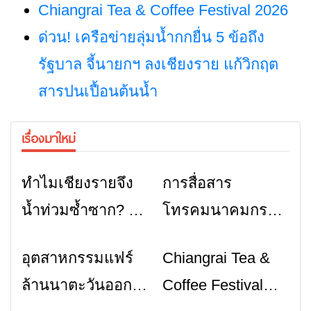
Chiangrai Tea & Coffee Festival 2026
ด่วน! เครือข่ายลุ่มน้ำกกยื่น 5 ข้อถึง
รัฐบาล จี้นายกฯ ลงเชียงราย แก้วิกฤต
สารปนเปื้อนต้นน้ำ
เรื่องมาใหม่
ทำไมเชียงรายจึง
การสื่อสาร
ข่าวเชียงราย
ข่าวเชียงราย
น้ำท่วมซ้ำซาก? คำ
โทรคมนาคมกรณี
ตอบอาจไม่ได้มีแค่
ภัยพิบัติ เชียงราย
อุตสาหกรรมแฟร์
Chiangrai Tea &
ข่าวเชียงราย
ข่าวเชียงราย
“ฝนตกหนัก”
เมื่อสัญญาณขาด
ล้านนาตะวันออก
Coffee Festival
การสื่อสารต้องไม่