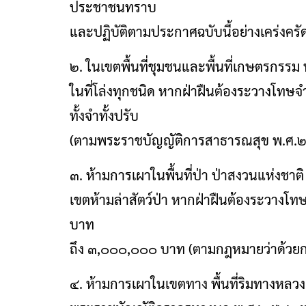
ประชาชนทราบ
และปฏิบัติตามประกาศฉบับนี้อย่างเคร่งครั
๒. ในเขตพื้นที่ชุมชนและพื้นที่เกษตรกรรม
ในที่โล่งทุกชนิด หากฝ่าฝืนต้องระวางโทษจ
ทั้งจำทั้งปรับ
(ตามพระราชบัญญัติการสาธารณสุข พ.ศ.๒๕๓
๓. ห้ามการเผาในพื้นที่ป่า ป่าสงวนแห่งชาติ
เขตห้ามล่าสัตว์ป่า หากฝ่าฝืนต้องระวางโทษจ
บาท
ถึง ๓,๐๐๐,๐๐๐ บาท (ตามกฎหมายว่าด้วยการป
๔. ห้ามการเผาในเขตทาง พื้นที่ริมทางหลว