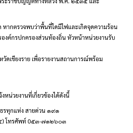
ระราชบัญญัติทางหลวง พ.ศ. ๒๕๓๕ และ
ขาด หากตรวจพบว่าพื้นที่ใดมีไฟและเกิดจุดความร้อน
ิหารองค์กรปกครองส่วนท้องถิ่น หัวหน้าหน่วยงานรับ
งหวัดเชียงราย เพื่อรายงานสถานการณ์พร้อม
่วยงานที่เกี่ยวข้องได้ดังนี้
ูธรทุกแห่ง สายด่วน ๑๙๑
.๑๕) โทรศัพท์ 0๕๓-๗๑๒๖๐๓