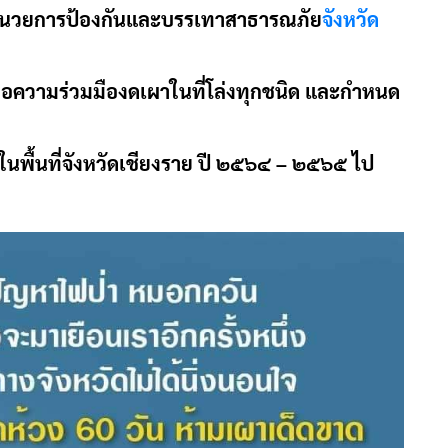
ำนวยการป้องกันและบรรเทาสาธารณภัย
จังหวัด
 ขอความร่วมมืองดเผาในที่โล่งทุกชนิด และกำหนด
นพื้นที่จังหวัดเชียงราย ปี ๒๕๖๔ – ๒๕๖๕ ไป