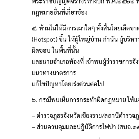
พระราชบัญญัติจราจรทางบก พ.ศ.๒๕๒๒ พ
กฎหมายอื่นที่เกี่ยวข้อง
๕. ห้ามไม่ให้มีการเผาใดๆ ทั้งสิ้นโดยเด็ด
(Hotspot) ขึ้น ให้ผู้ใหญ่บ้าน กำนัน ผู้บร
ผิดชอบ ในพื้นที่นั้น
และนายอำเภอท้องที่ เข้าพบผู้ว่าราชการจั
แนวทางมาตรการ
แก้ไขปัญหาโดยเร่งด่วนต่อไป
๖. กรณีพบเห็นการกระทำผิดกฎหมาย ให้แจ้งหน
– ตำรวจภูธรจังหวัดเชียงราย/สถานีตำรวจภ
– ส่วนควบคุมและปฏิบัติการไฟป่า (สบอ