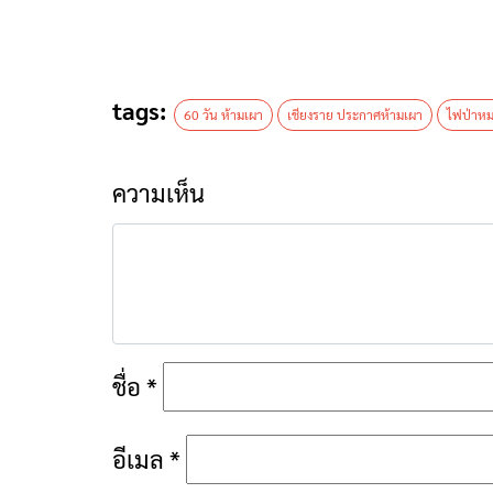
tags:
60 วัน ห้ามเผา
เชียงราย ประกาศห้ามเผา
ไฟป่าหม
ความเห็น
ชื่อ
*
อีเมล
*