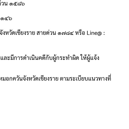
ยด่วน ๑๕๘๖
 ๑๑๔๖
งหวัดเชียงราย สายด่วน ๑๗๘๔ หรือ Line@ :
มีการดำเนินคดีกับผู้กระทำผิด ให้ผู้แจ้ง
หมอกควันจังหวัดเชียงราย ตามระเบียบแนวทางที่