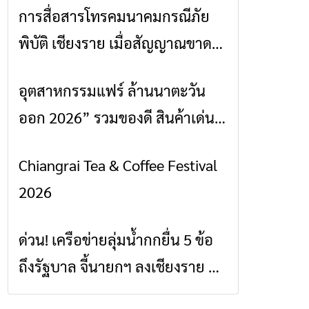
การสื่อสารโทรคมนาคมกรณีภัย
ข่าวเชียงราย
พิบัติ เชียงราย เมื่อสัญญาณขาด
การสื่อสารต้องไม่หยุด
อุตสาหกรรมแฟร์ ล้านนาตะวัน
ข่าวเชียงราย
ออก 2026” รวมของดี สินค้าเด่น
และเสน่ห์วัฒนธรรมจาก 4 จังหวัด
Chiangrai Tea & Coffee Festival
ข่าวเชียงราย
เชียงราย พะเยา แพร่ และน่าน
2026
พร้อมชมคอนเสิร์ตจากศิลปินชื่อ
ดังตลอด 5 วัน
ด่วน! เครือข่ายลุ่มน้ำกกยื่น 5 ข้อ
ข่าวเชียงราย
ถึงรัฐบาล จี้นายกฯ ลงเชียงราย แก้
วิกฤตสารปนเปื้อนต้นน้ำ