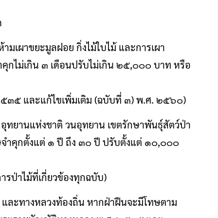
ด
 ห้ามเผาขยะมูลฝอย กิ่งไม้ใบไม้ และการเผา
ำคุกไม่เกิน ๓ เดือนปรับไม่เกิน ๒๕,๐๐๐ บาท หรือ
๕ และแก้ไขเพิ่มเติม (ฉบับที่ ๓) พ.ศ. ๒๕๖๐)
 อุทยานแห่งชาติ วนอุทยาน เขตรักษาพันธุ์สัตว์ป่า
ำคุกตั้งแต่ ๑ ปี ถึง ๓๐ ปี ปรับตั้งแต่ ๑๐,๐๐๐
่าไม้ที่เกี่ยวข้องทุกฉบับ)
ง และทางหลวงท้องถิ่น หากฝ่าฝืนจะมีโทษตาม