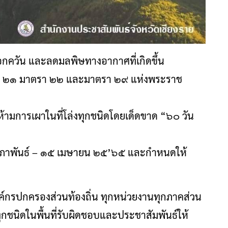
หมอกควัน และลดมลพิษทางอากาศที่เกิดขึ้น
 ๒๑ มาตรา ๒๒ และมาตรา ๒๙ แห่งพระราช
มการเผาในที่โล่งทุกชนิดโดยเด็ดขาด “๖๐ วัน
๑๕ กุมภาพันธ์ – ๑๕ เมษายน ๒๕’๖๕ และกำหนดให้
ค์กรปกครองส่วนท้องถิ่น ทุกหน่วยงานทุกภาคส่วน
ดุทุกชนิดในพื้นที่รับผิดชอบและประชาสัมพันธ์ให้