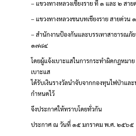
– แขวงทางหลวงเชียงราย ที่ ๑ และ ๒ สา
– แขวงทางหลวงชนบทเชียงราย สายด่วน
– สำนักงานป้องกันและบรรเทาสาธารณภัยจั
๑๗๘๔
โดยผู้แจ้งเบาะแสในการกระทำผิดกฎหมาย และ
เบาะแส
ได้รับเงินรางวัลนำจับจากกองทุนไฟป่าและ
กำหนดไว้
จึงประกาศให้ทราบโดยทั่วกัน
ประกาศ ณ วันที่ ๑๕ มกราคม พ.ศ. ๒๕๖๕