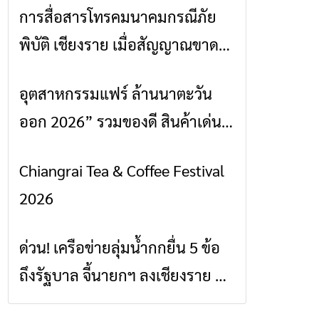
การสื่อสารโทรคมนาคมกรณีภัย
ข่าวเชียงราย
พิบัติ เชียงราย เมื่อสัญญาณขาด
การสื่อสารต้องไม่หยุด
อุตสาหกรรมแฟร์ ล้านนาตะวัน
ข่าวเชียงราย
ออก 2026” รวมของดี สินค้าเด่น
และเสน่ห์วัฒนธรรมจาก 4 จังหวัด
Chiangrai Tea & Coffee Festival
ข่าวเชียงราย
เชียงราย พะเยา แพร่ และน่าน
2026
พร้อมชมคอนเสิร์ตจากศิลปินชื่อ
ดังตลอด 5 วัน
ด่วน! เครือข่ายลุ่มน้ำกกยื่น 5 ข้อ
ข่าวเชียงราย
ถึงรัฐบาล จี้นายกฯ ลงเชียงราย แก้
วิกฤตสารปนเปื้อนต้นน้ำ