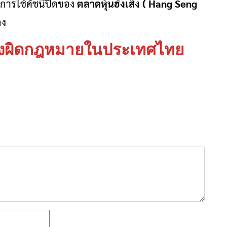
ยการใช้ดัชนีปิดของ
ตลาดหุ้นฮั่งเส็ง ( Hang Seng
งกง
ิ่งผิดกฎหมายในประเทศไทย