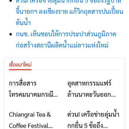
การสื่อสาร
อุตสาหกรรมแฟร์
ข่าวเชียงราย
ข่าวเชียงราย
โทรคมนาคมกรณีภัย
ล้านนาตะวันออก
พิบัติ เชียงราย เมื่อ
2026” รวมของดี
Chiangrai Tea &
ด่วน! เครือข่ายลุ่มน้ำ
ข่าวเชียงราย
ข่าวเชียงราย
สัญญาณขาด การ
สินค้าเด่น และเสน่ห์
Coffee Festival
กกยื่น 5 ข้อถึง
สื่อสารต้องไม่หยุด
วัฒนธรรมจาก 4
2026
รัฐบาล จี้นายกฯ ลง
จังหวัด เชียงราย
เชียงราย แก้วิกฤต
พะเยา แพร่ และ
สารปนเปื้อนต้นน้ำ
น่าน พร้อมชม
คอนเสิร์ตจากศิลปิน
ชื่อดังตลอด 5 วัน