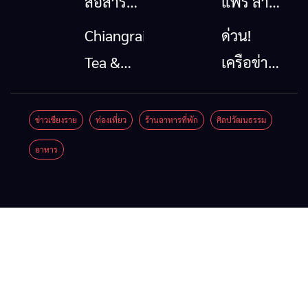
จี้นายกฯ
ขาด การ
วัฒนธรรม
ลง
สื่อสาร
จาก 4
เชียงราย
ต้องไม่
จังหวัด
แก้วิกฤต
หยุด
เชียงราย
สารปน
พะเยา
เปื้อน
แพร่ และ
ต้นน้ำ
น่าน
พร้อมชม
คอนเสิร์ต
จาก
ศิลปินชื่อ