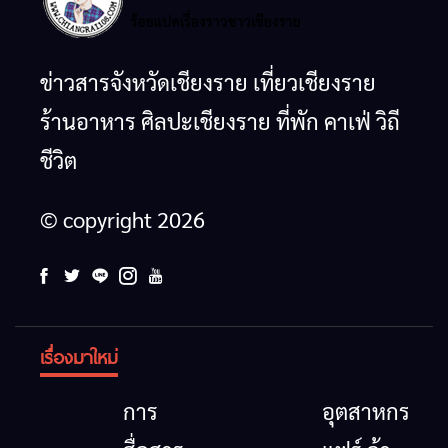
เรื่องมาใหม่
การ
อุตสาหกรรม
สื่อสาร
แฟร์ ล้าน
โทรคมนาคม
นาตะวัน
Chiangrai
ด่วน!
กรณีภัย
ออก
Tea &
เครือข่าย
พิบัติ
2026”
Coffee
ลุ่มน้ำกก
เชียงราย
รวมของดี
Festival
ยื่น 5 ข้อ
ข่าวเชียงราย
ท่องเที่ยว
ร้านอาหารที่พัก
ศิลปวัฒนธรรม
เมื่อ
สินค้าเด่น
2026
ถึงรัฐบาล
อาหาร
สัญญาณ
และเสน่ห์