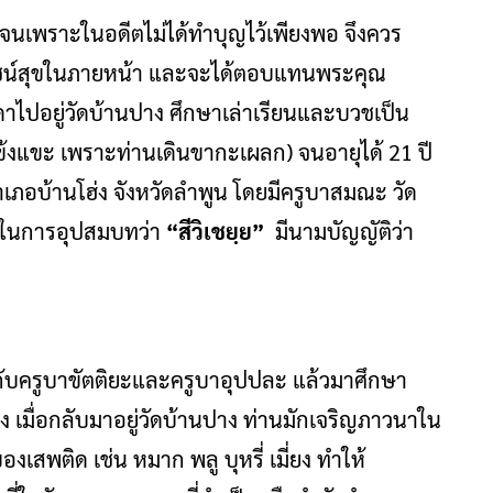
ายากจนเพราะในอดีตไม่ได้ทำบุญไว้เพียงพอ จึงควร
โยชน์สุขในภายหน้า และจะได้ตอบแทนพระคุณ
าไปอยู่วัดบ้านปาง ศึกษาเล่าเรียนและบวชเป็น
้งแขะ เพราะท่านเดินขากะเผลก) จนอายุได้ 21 ปี
เภอบ้านโฮ่ง จังหวัดลำพูน โดยมีครูบาสมณะ วัด
ยาในการอุปสมบทว่า
“สีวิเชยฺย”
มีนามบัญญัติว่า
ับครูบาขัตติยะและครูบาอุปปละ แล้วมาศึกษา
ง เมื่อกลับมาอยู่วัดบ้านปาง ท่านมักเจริญภาวนาใน
นของเสพติด เช่น หมาก พลู บุหรี่ เมี่ยง ทำให้