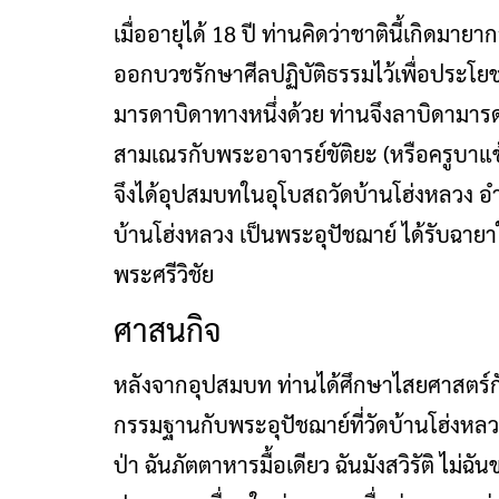
เมื่ออายุได้ 18 ปี ท่านคิดว่าชาตินี้เกิดม
ออกบวชรักษาศีลปฏิบัติธรรมไว้เพื่อประ
มารดาบิดาทางหนึ่งด้วย ท่านจึงลาบิดามารด
สามเณรกับพระอาจารย์ขัติยะ (หรือครูบาแข
จึงได้อุปสมบทในอุโบสถวัดบ้านโฮ่งหลวง อำ
บ้านโฮ่งหลวง เป็นพระอุปัชฌาย์ ได้รับฉา
พระศรีวิชัย
ศาสนกิจ
หลังจากอุปสมบท ท่านได้ศึกษาไสยศาสตร์ก
กรรมฐานกับพระอุปัชฌาย์ที่วัดบ้านโฮ่งหลว
ป่า ฉันภัตตาหารมื้อเดียว ฉันมังสวิรัติ ไม่ฉั