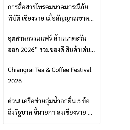
การสื่อสารโทรคมนาคมกรณีภัย
ข่าวเชียงราย
พิบัติ เชียงราย เมื่อสัญญาณขาด
การสื่อสารต้องไม่หยุด
อุตสาหกรรมแฟร์ ล้านนาตะวัน
ข่าวเชียงราย
ออก 2026” รวมของดี สินค้าเด่น
และเสน่ห์วัฒนธรรมจาก 4 จังหวัด
Chiangrai Tea & Coffee Festival
ข่าวเชียงราย
เชียงราย พะเยา แพร่ และน่าน
2026
พร้อมชมคอนเสิร์ตจากศิลปินชื่อ
ดังตลอด 5 วัน
ด่วน! เครือข่ายลุ่มน้ำกกยื่น 5 ข้อ
ข่าวเชียงราย
ถึงรัฐบาล จี้นายกฯ ลงเชียงราย แก้
วิกฤตสารปนเปื้อนต้นน้ำ