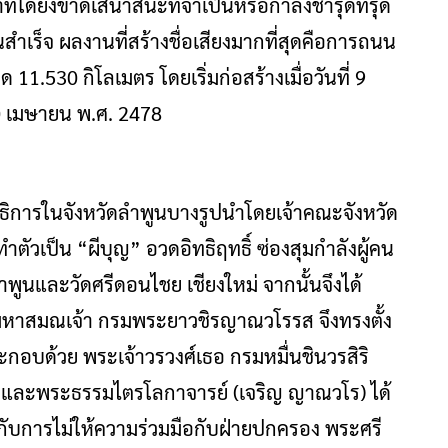
ที่ใดยังขาดเสนาสนะที่จำเป็นหรือกำลังชำรุดทรุด
ำเร็จ ผลงานที่สร้างชื่อเสียงมากที่สุดคือการถนน
 11.530 กิโลเมตร โดยเริ่มก่อสร้างเมื่อวันที่ 9
30 เมษายน พ.ศ. 2478
งฆาธิการในจังหวัดลำพูนบางรูปนำโดยเจ้าคณะจังหวัด
ทำตัวเป็น “ผีบุญ” อวดอิทธิฤทธิ์ ซ่องสุมกำลังผู้คน
พูนและวัดศรีดอนไชย เชียงใหม่ จากนั้นจึงได้
ระมหาสมณเจ้า กรมพระยาวชิรญาณวโรรส จึงทรงตั้ง
กอบด้วย พระเจ้าวรวงศ์เธอ กรมหมื่นชินวรสิริ
โต) และพระธรรมไตรโลกาจารย์ (เจริญ ญาณวโร) ได้
ยวกับการไม่ให้ความร่วมมือกับฝ่ายปกครอง พระศรี