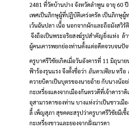
2481 ที่วัดบ้านปาง จังหวัดลำพูน อายุ 6
เพศเป็นภิกษุผู้ที่ปฏิบัติเคร่งครัด เป็นภิกษ
เว้นฉันปลา เนื้อ นอกจากผักและถือมังสวิร
จึงถือเป็นพระอริยสงฆ์รูปสำคัญยิ่งแห่ง ล้า
ผู้คนเคารพยกย่องท่านตั้งแต่อดีตจวบจนปัจจ
ครูบาศรีวิชัยเกิดเมื่อวันอังคารที่ 11 มิถุ
ฟ้าร้องรุนแรง จึงตั้งชื่อว่า
อินตาเฟือน
หรือ
ควายบิดาเป็นบุตรของนายอ้าย กับนางน้อย
กะเหรี่ยงแดงจากเมืองกันตรวดีที่เจ้าดาราด
อุสามารดาของท่าน บางแห่งว่าเป็นชาวเมือง
ลี้ เพ็ญสุภา สุขคตะสรุปว่าครูบาศรีวิชัยมีเ
กะเหรี่ยงขาวและยองจากฝั่งมารดา