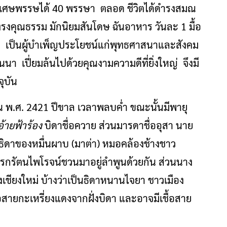
0 ปีเศษพรรษได้ 40 พรรษา ตลอด ชีวิตได้ดำรงสมณ
ุผู้ทรงคุณธรรม มักนิยมสันโดษ ฉันอาหาร วันละ 1 มื้อ
ัติ เป็นผู้บำเพ็ญประโยชน์แก่พุทธศาสนาและสังคม
นนา เปี่ยมล้นไปด้วยคุณงามความดีที่ยิ่งใหญ่ จึงมี
ุบัน
นายน พ.ศ. 2421 ปีขาล เวลาพลบค่ำ ขณะนั้นมีพายุ
อ้ายฟ้าร้อง
บิดาชื่อควาย ส่วนมารดาชื่ออุสา นาย
ธิดาของหมื่นผาบ (มาต่า) หมอคล้องช้างชาว
ิเรกรัตนไพโรจน์ชวนมาอยู่ลำพูนด้วยกัน ส่วนนาง
เชียงใหม่ บ้างว่าเป็นธิดาหนานไจยา ชาวเมือง
ชื้อสายกะเหรี่ยงแดงจากฝั่งบิดา และอาจมีเชื้อสาย