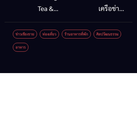
กรณีภัย
ออก
Tea &
เครือข่าย
พิบัติ
2026”
Coffee
ลุ่มน้ำกก
เชียงราย
รวมของดี
Festival
ยื่น 5 ข้อ
ข่าวเชียงราย
ท่องเที่ยว
ร้านอาหารที่พัก
ศิลปวัฒนธรรม
เมื่อ
สินค้าเด่น
2026
ถึงรัฐบาล
อาหาร
สัญญาณ
และเสน่ห์
จี้นายกฯ
ขาด การ
วัฒนธรรม
ลง
สื่อสาร
จาก 4
เชียงราย
ต้องไม่
จังหวัด
แก้วิกฤต
หยุด
เชียงราย
สารปน
พะเยา
เปื้อน
แพร่ และ
ต้นน้ำ
น่าน