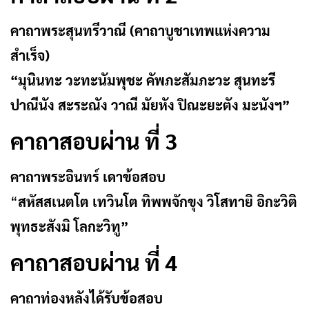
คาถาพระสุนทรีวาณี (คาถาบูชาเทพแห่งความ
สำเร็จ)
“มุนินทะ วะทะนัมพุชะ คัพภะสัมภะวะ สุนทะรี
ปาณีนัง สะระณัง วาณี มัยหัง ปิณะยะตัง มะนังฯ”
คาถาสอบผ่าน ที่ 3
คาถาพระอินทร์ เดาข้อสอบ
“
สหัสสเนตโต เทวินโต ทิพพจักขุง วิโสทายิ อิกะวิติ
พุทธะสังมิ โลกะวิทู”
คาถาสอบผ่าน ที่ 4
คาถาท่องหลังได้รับข้อสอบ