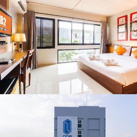
เชียงราย แก้วิกฤต
พะเยา แพร่ และ
สารปนเปื้อนต้นน้ำ
น่าน พร้อมชม
คอนเสิร์ตจากศิลปิน
ชื่อดังตลอด 5 วัน