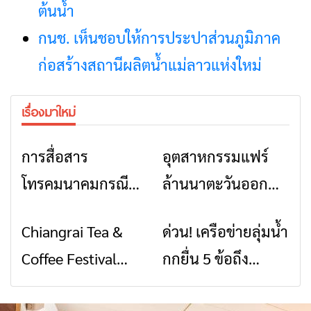
ต้นน้ำ
กนช. เห็นชอบให้การประปาส่วนภูมิภาค
ก่อสร้างสถานีผลิตน้ำแม่ลาวแห่งใหม่
เรื่องมาใหม่
การสื่อสาร
อุตสาหกรรมแฟร์
ข่าวเชียงราย
ข่าวเชียงราย
โทรคมนาคมกรณีภัย
ล้านนาตะวันออก
พิบัติ เชียงราย เมื่อ
2026” รวมของดี
Chiangrai Tea &
ด่วน! เครือข่ายลุ่มน้ำ
ข่าวเชียงราย
ข่าวเชียงราย
สัญญาณขาด การ
สินค้าเด่น และเสน่ห์
Coffee Festival
กกยื่น 5 ข้อถึง
สื่อสารต้องไม่หยุด
วัฒนธรรมจาก 4
2026
รัฐบาล จี้นายกฯ ลง
จังหวัด เชียงราย