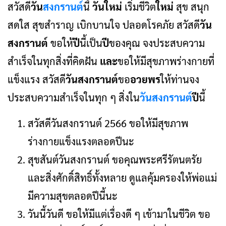
สวัสดี
วัน
สงกรานต์
นี้
วันใหม่
เริ่มชีวิต
ใหม่
สุข สนุก
สดใส สุขสำราญ เบิกบานใจ ปลอดโรคภัย สวัสดี
วัน
สงกรานต์
ขอให้
ปี
นี้เป็น
ปี
ของคุณ จงประสบความ
สำเร็จในทุกสิ่งที่คิดฝัน
และ
ขอให้มีสุขภาพร่างกายที่
แข็งแรง สวัสดี
วันสงกรานต์
ขอ
อวยพร
ให้ท่านจง
ประสบความสำเร็จในทุก ๆ สิ่งใน
วันสงกรานต์
ปี
นี้
สวัสดีวันสงกรานต์ 2566 ขอให้มีสุขภาพ
ร่างกายแข็งแรงตลอดปีนะ
สุขสันต์วันสงกรานต์ ขอคุณพระศรีรัตนตรัย
และสิ่งศักดิ์สิทธิ์ทั้งหลาย ดูแลคุ้มครองให้พ่อแม่
มีความสุขตลอดปีนี้นะ
วันนี้วันดี ขอให้มีแต่เรื่องดี ๆ เข้ามาในชีวิต ขอ