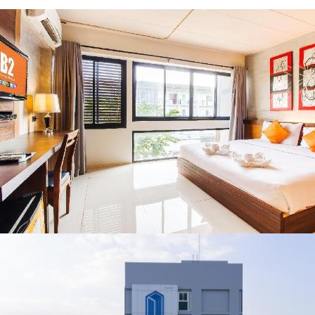
เชียงราย แก้วิกฤต
พะเยา แพร่ และ
สารปนเปื้อนต้นน้ำ
น่าน พร้อมชม
คอนเสิร์ตจากศิลปิน
ชื่อดังตลอด 5 วัน