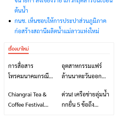
ต้นน้ำ
กนช. เห็นชอบให้การประปาส่วนภูมิภาค
ก่อสร้างสถานีผลิตน้ำแม่ลาวแห่งใหม่
เรื่องมาใหม่
การสื่อสาร
อุตสาหกรรมแฟร์
ข่าวเชียงราย
ข่าวเชียงราย
โทรคมนาคมกรณีภัย
ล้านนาตะวันออก
พิบัติ เชียงราย เมื่อ
2026” รวมของดี
Chiangrai Tea &
ด่วน! เครือข่ายลุ่มน้ำ
ข่าวเชียงราย
ข่าวเชียงราย
สัญญาณขาด การ
สินค้าเด่น และเสน่ห์
Coffee Festival
กกยื่น 5 ข้อถึง
สื่อสารต้องไม่หยุด
วัฒนธรรมจาก 4
2026
รัฐบาล จี้นายกฯ ลง
จังหวัด เชียงราย