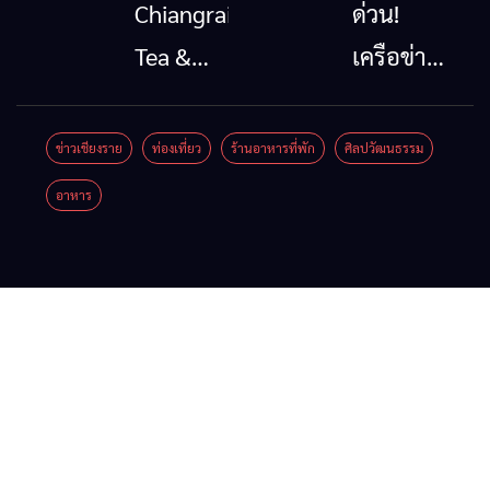
โทรคมนาคม
นาตะวัน
Chiangrai
ด่วน!
กรณีภัย
ออก
Tea &
เครือข่าย
พิบัติ
2026”
Coffee
ลุ่มน้ำกก
เชียงราย
รวมของดี
Festival
ยื่น 5 ข้อ
ข่าวเชียงราย
ท่องเที่ยว
ร้านอาหารที่พัก
ศิลปวัฒนธรรม
เมื่อ
สินค้าเด่น
2026
ถึงรัฐบาล
อาหาร
สัญญาณ
และเสน่ห์
จี้นายกฯ
ขาด การ
วัฒนธรรม
ลง
สื่อสาร
จาก 4
เชียงราย
ต้องไม่
จังหวัด
แก้วิกฤต
หยุด
เชียงราย
สารปน
พะเยา
เปื้อน
แพร่ และ
ต้นน้ำ