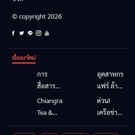
© copyright 2026
เรื่องมาใหม่
การ
อุตสาหกรรม
สื่อสาร
แฟร์ ล้าน
โทรคมนาคม
นาตะวัน
Chiangrai
ด่วน!
กรณีภัย
ออก
Tea &
เครือข่าย
พิบัติ
2026”
Coffee
ลุ่มน้ำกก
เชียงราย
รวมของดี