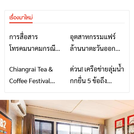
เรื่องมาใหม่
การสื่อสาร
อุตสาหกรรมแฟร์
ข่าวเชียงราย
ข่าวเชียงราย
โทรคมนาคมกรณีภัย
ล้านนาตะวันออก
พิบัติ เชียงราย เมื่อ
2026” รวมของดี
Chiangrai Tea &
ด่วน! เครือข่ายลุ่มน้ำ
ข่าวเชียงราย
ข่าวเชียงราย
สัญญาณขาด การ
สินค้าเด่น และเสน่ห์
Coffee Festival
กกยื่น 5 ข้อถึง
สื่อสารต้องไม่หยุด
วัฒนธรรมจาก 4
2026
รัฐบาล จี้นายกฯ ลง
จังหวัด เชียงราย
เชียงราย แก้วิกฤต
พะเยา แพร่ และ
สารปนเปื้อนต้นน้ำ
น่าน พร้อมชม
คอนเสิร์ตจากศิลปิน