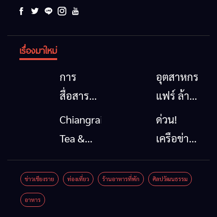
เรื่องมาใหม่
การ
อุตสาหกรรม
สื่อสาร
แฟร์ ล้าน
โทรคมนาคม
นาตะวัน
Chiangrai
ด่วน!
กรณีภัย
ออก
Tea &
เครือข่าย
พิบัติ
2026”
Coffee
ลุ่มน้ำกก
เชียงราย
รวมของดี
Festival
ยื่น 5 ข้อ
ข่าวเชียงราย
ท่องเที่ยว
ร้านอาหารที่พัก
ศิลปวัฒนธรรม
เมื่อ
สินค้าเด่น
2026
ถึงรัฐบาล
อาหาร
สัญญาณ
และเสน่ห์
จี้นายกฯ