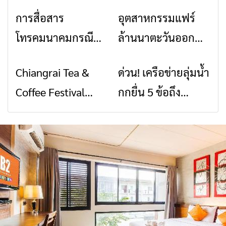
การสื่อสาร
อุตสาหกรรมแฟร์
ข่าวเชียงราย
ข่าวเชียงราย
โทรคมนาคมกรณีภัย
ล้านนาตะวันออก
พิบัติ เชียงราย เมื่อ
2026” รวมของดี
Chiangrai Tea &
ด่วน! เครือข่ายลุ่มน้ำ
ข่าวเชียงราย
ข่าวเชียงราย
สัญญาณขาด การ
สินค้าเด่น และเสน่ห์
Coffee Festival
กกยื่น 5 ข้อถึง
สื่อสารต้องไม่หยุด
วัฒนธรรมจาก 4
2026
รัฐบาล จี้นายกฯ ลง
จังหวัด เชียงราย
เชียงราย แก้วิกฤต
พะเยา แพร่ และ
สารปนเปื้อนต้นน้ำ
น่าน พร้อมชม
คอนเสิร์ตจากศิลปิน
ชื่อดังตลอด 5 วัน