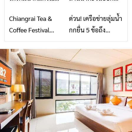
พิบัติ เชียงราย เมื่อ
2026” รวมของดี
Chiangrai Tea &
ด่วน! เครือข่ายลุ่มน้ำ
ข่าวเชียงราย
ข่าวเชียงราย
สัญญาณขาด การ
สินค้าเด่น และเสน่ห์
Coffee Festival
กกยื่น 5 ข้อถึง
สื่อสารต้องไม่หยุด
วัฒนธรรมจาก 4
2026
รัฐบาล จี้นายกฯ ลง
จังหวัด เชียงราย
เชียงราย แก้วิกฤต
พะเยา แพร่ และ
สารปนเปื้อนต้นน้ำ
น่าน พร้อมชม
คอนเสิร์ตจากศิลปิน
ชื่อดังตลอด 5 วัน