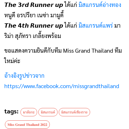
𝙏𝙝𝙚 𝟯𝙧𝙙 𝙍𝙪𝙣𝙣𝙚𝙧 𝙪𝙥 ได้แก่
มิสแกรนด์อ่างทอง
หนูดี อรปรียา เนซ่า มามูดี้
𝙏𝙝𝙚 𝟰𝙩𝙝 𝙍𝙪𝙣𝙣𝙚𝙧 𝙪𝙥 ได้แก่
มิสแกรนด์แพร่
มา
ริม่า สุภัทรา เกลี้ยงพร้อม
ขอแสดงความยินดีกับทีม Miss Grand Thailand ทีม
ใหม่ค่ะ
อ้างอิงรูปข่าวจาก
https://www.facebook.com/missgrandthailand
tags:
มาลัยกะ
มิสแกรนด์
มิสแกรนด์เชียงราย
𝐌𝐢𝐬𝐬 𝐆𝐫𝐚𝐧𝐝 𝐓𝐡𝐚𝐢𝐥𝐚𝐧𝐝 𝟐𝟎𝟐𝟐