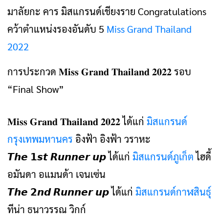
มาลัยกะ คาร มิสแกรนด์เชียงราย Congratulations
คว้าตำแหน่งรองอันดับ 5
Miss Grand Thailand
2022
การประกวด 𝐌𝐢𝐬𝐬 𝐆𝐫𝐚𝐧𝐝 𝐓𝐡𝐚𝐢𝐥𝐚𝐧𝐝 𝟐𝟎𝟐𝟐 รอบ
“Final Show”
𝐌𝐢𝐬𝐬 𝐆𝐫𝐚𝐧𝐝 𝐓𝐡𝐚𝐢𝐥𝐚𝐧𝐝 𝟐𝟎𝟐𝟐 ได้แก่
มิสแกรนด์
กรุงเทพมหานคร
อิงฟ้า อิงฟ้า วราหะ
𝙏𝙝𝙚 𝟭𝙨𝙩 𝙍𝙪𝙣𝙣𝙚𝙧 𝙪𝙥 ได้แก่
มิสแกรนด์ภูเก็ต
ไฮดี้
อมันดา อแมนด้า เจนเซ่น
𝙏𝙝𝙚 𝟮𝙣𝙙 𝙍𝙪𝙣𝙣𝙚𝙧 𝙪𝙥 ได้แก่
มิสแกรนด์กาฬสินธุ์
ทีน่า ธนาวรรณ วิกก์