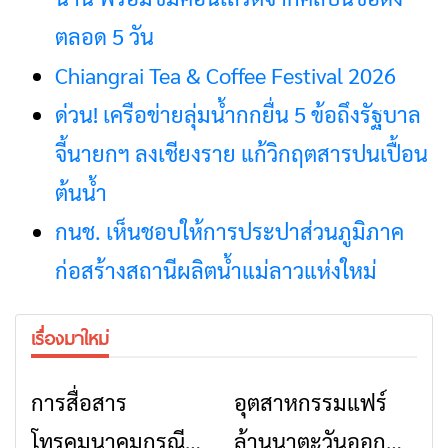
ตลอด 5 วัน
Chiangrai Tea & Coffee Festival 2026
ด่วน! เครือข่ายลุ่มน้ำกกยื่น 5 ข้อถึงรัฐบาล
จี้นายกฯ ลงเชียงราย แก้วิกฤตสารปนเปื้อน
ต้นน้ำ
กนช. เห็นชอบให้การประปาส่วนภูมิภาค
ก่อสร้างสถานีผลิตน้ำแม่ลาวแห่งใหม่
เรื่องมาใหม่
การสื่อสาร
อุตสาหกรรมแฟร์
ข่าวเชียงราย
ข่าวเชียงราย
โทรคมนาคมกรณีภัย
ล้านนาตะวันออก