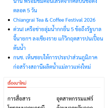
น่าน พร้อมชมคอนเสิร์ตจากศิลปินชื่อดัง
ตลอด 5 วัน
Chiangrai Tea & Coffee Festival 2026
ด่วน! เครือข่ายลุ่มน้ำกกยื่น 5 ข้อถึงรัฐบาล
จี้นายกฯ ลงเชียงราย แก้วิกฤตสารปนเปื้อน
ต้นน้ำ
กนช. เห็นชอบให้การประปาส่วนภูมิภาค
ก่อสร้างสถานีผลิตน้ำแม่ลาวแห่งใหม่
เรื่องมาใหม่
การสื่อสาร
อุตสาหกรรมแฟร์
ข่าวเชียงราย
ข่าวเชียงราย
โทรคมนาคมกรณีภัย
ล้านนาตะวันออก