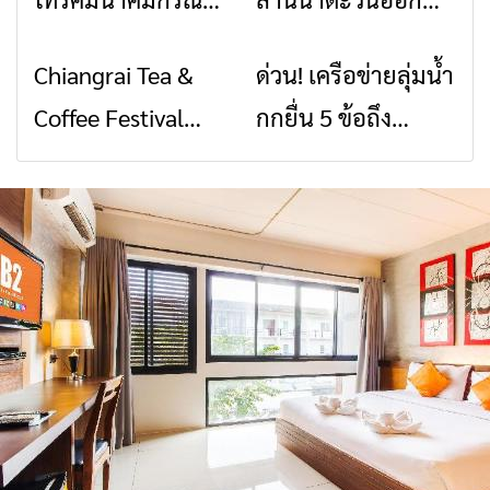
พิบัติ เชียงราย เมื่อ
2026” รวมของดี
Chiangrai Tea &
ด่วน! เครือข่ายลุ่มน้ำ
ข่าวเชียงราย
ข่าวเชียงราย
สัญญาณขาด การ
สินค้าเด่น และเสน่ห์
Coffee Festival
กกยื่น 5 ข้อถึง
สื่อสารต้องไม่หยุด
วัฒนธรรมจาก 4
2026
รัฐบาล จี้นายกฯ ลง
จังหวัด เชียงราย
เชียงราย แก้วิกฤต
พะเยา แพร่ และ
สารปนเปื้อนต้นน้ำ
น่าน พร้อมชม
คอนเสิร์ตจากศิลปิน
ชื่อดังตลอด 5 วัน