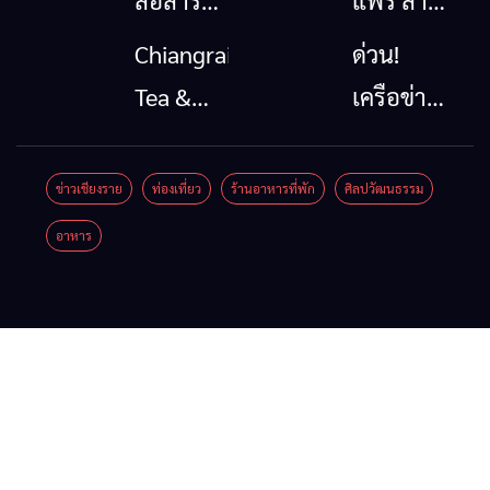
สื่อสาร
แฟร์ ล้าน
โทรคมนาคม
นาตะวัน
Chiangrai
ด่วน!
กรณีภัย
ออก
Tea &
เครือข่าย
พิบัติ
2026”
Coffee
ลุ่มน้ำกก
เชียงราย
รวมของดี
Festival
ยื่น 5 ข้อ
ข่าวเชียงราย
ท่องเที่ยว
ร้านอาหารที่พัก
ศิลปวัฒนธรรม
เมื่อ
สินค้าเด่น
2026
ถึงรัฐบาล
อาหาร
สัญญาณ
และเสน่ห์
จี้นายกฯ
ขาด การ
วัฒนธรรม
ลง
สื่อสาร
จาก 4
เชียงราย
ต้องไม่
จังหวัด
แก้วิกฤต
หยุด
เชียงราย
สารปน
พะเยา
เปื้อน