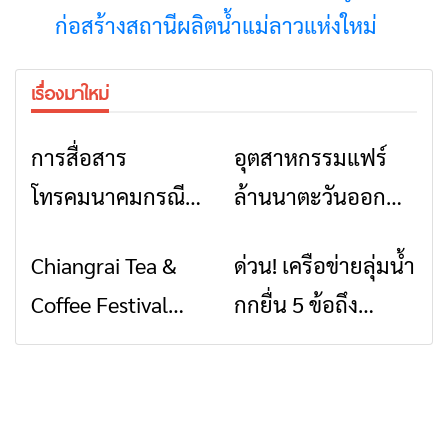
ก่อสร้างสถานีผลิตน้ำแม่ลาวแห่งใหม่
เรื่องมาใหม่
การสื่อสาร
อุตสาหกรรมแฟร์
ข่าวเชียงราย
ข่าวเชียงราย
โทรคมนาคมกรณีภัย
ล้านนาตะวันออก
พิบัติ เชียงราย เมื่อ
2026” รวมของดี
Chiangrai Tea &
ด่วน! เครือข่ายลุ่มน้ำ
ข่าวเชียงราย
ข่าวเชียงราย
สัญญาณขาด การ
สินค้าเด่น และเสน่ห์
Coffee Festival
กกยื่น 5 ข้อถึง
สื่อสารต้องไม่หยุด
วัฒนธรรมจาก 4
2026
รัฐบาล จี้นายกฯ ลง
จังหวัด เชียงราย
เชียงราย แก้วิกฤต
พะเยา แพร่ และ
สารปนเปื้อนต้นน้ำ
น่าน พร้อมชม