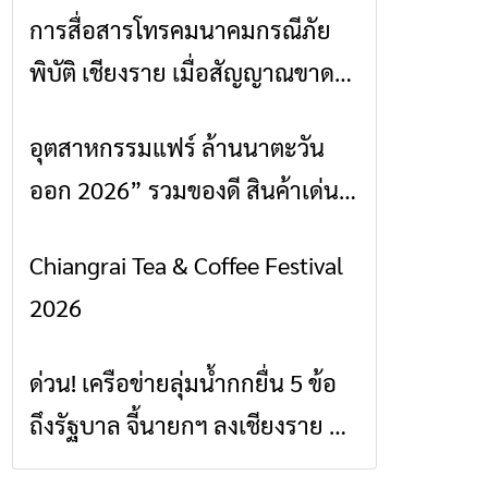
การสื่อสารโทรคมนาคมกรณีภัย
ข่าวเชียงราย
พิบัติ เชียงราย เมื่อสัญญาณขาด
การสื่อสารต้องไม่หยุด
อุตสาหกรรมแฟร์ ล้านนาตะวัน
ข่าวเชียงราย
ออก 2026” รวมของดี สินค้าเด่น
และเสน่ห์วัฒนธรรมจาก 4 จังหวัด
Chiangrai Tea & Coffee Festival
ข่าวเชียงราย
เชียงราย พะเยา แพร่ และน่าน
2026
พร้อมชมคอนเสิร์ตจากศิลปินชื่อ
ดังตลอด 5 วัน
ด่วน! เครือข่ายลุ่มน้ำกกยื่น 5 ข้อ
ข่าวเชียงราย
ถึงรัฐบาล จี้นายกฯ ลงเชียงราย แก้
วิกฤตสารปนเปื้อนต้นน้ำ