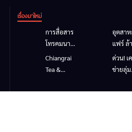
เรื่องมาใหม่
การสื่อสาร
อุตสา
โทรคมนาคม
แฟร์ ล้
กรณีภัย
นาตะวั
Chiangrai
ด่วน! เค
พิบัติ
ออก
Tea &
ข่ายลุ่ม
เชียงราย
2026” 
Coffee
กกยื่น 5
เมื่อ
ของดี
Festival
ถึงรัฐบา
สัญญาณ
สินค้าเ
2026
นายกฯ
ขาด การ
และเสน่
เชียงร
สื่อสารต้อง
วัฒนธ
แก้วิกฤ