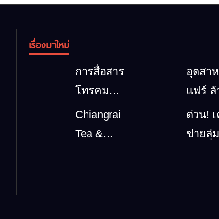
เรื่องมาใหม่
การสื่อสาร
อุตสา
โทรคมนาคม
แฟร์ ล
กรณีภัย
นาตะว
Chiangrai
ด่วน! เ
พิบัติ
ออก 20
Tea &
ข่ายลุ่
เชียงราย
รวมขอ
Coffee
กกยื่น 
เมื่อ
สินค้าเ
Festival
ข้อถึง
สัญญาณ
และเสน
2026
รัฐบาล จ
ขาด การ
วัฒนธ
นายกฯ