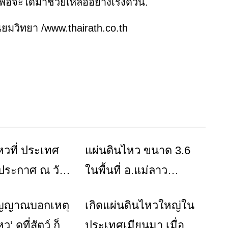
ื่อจะได้มาช่วยเหลืออย่างเร่งด่วน.
นิยมวิทยา /www.thairath.co.th
หวที่ ประเทศ
แผ่นดินไหว ขนาด 3.6
ข่าวเชียงราย
ข่าวเชียงราย
ประกาศ ณ วัน
ในพื้นที่ อ.แม่ลาว
7 เดือน
จ.เชียงราย สามารถรับรู้
สัญญาณบอกเหตุ
เกิดแผ่นดินไหวใหญ่ใน
ข่าวเชียงราย
ข่าวเชียงราย
ยน พ.ศ.2566
ถึงแรงสั่นสะเทือนได้
’ ดูที่สัตว์ ก็
ประเทศเมียนมา เมื่อ