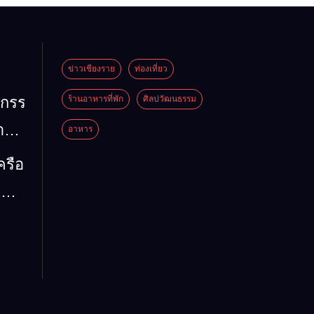
ข่าวเชียงราย
ท่องเที่ยว
หกรรม
ร้านอาหารที่พัก
ศิลปวัฒนธรรม
้าน
อาหาร
ัน
ครือ
26”
มน้ำ
งดี
5
ด่น
่ห์
ี้
รรม
 ลง