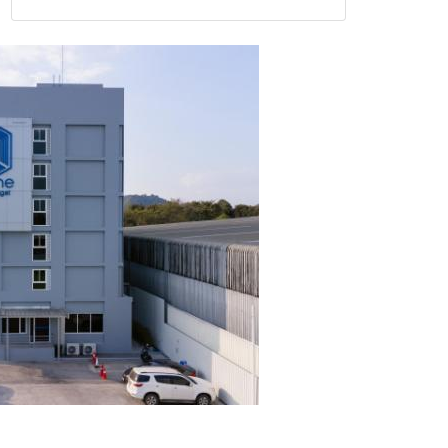
แก้วิกฤตสารปนเปื้อนต้นน้ำ