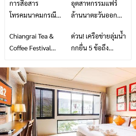
การสื่อสาร
อุตสาหกรรมแฟร์
ข่าวเชียงราย
ข่าวเชียงราย
โทรคมนาคมกรณีภัย
ล้านนาตะวันออก
พิบัติ เชียงราย เมื่อ
2026” รวมของดี
Chiangrai Tea &
ด่วน! เครือข่ายลุ่มน้ำ
ข่าวเชียงราย
ข่าวเชียงราย
สัญญาณขาด การ
สินค้าเด่น และเสน่ห์
Coffee Festival
กกยื่น 5 ข้อถึง
สื่อสารต้องไม่หยุด
วัฒนธรรมจาก 4
2026
รัฐบาล จี้นายกฯ ลง
จังหวัด เชียงราย
เชียงราย แก้วิกฤต
พะเยา แพร่ และ
สารปนเปื้อนต้นน้ำ
น่าน พร้อมชม
คอนเสิร์ตจากศิลปิน
ชื่อดังตลอด 5 วัน