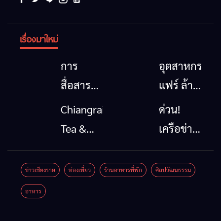
เรื่องมาใหม่
การ
อุตสาหกรรม
สื่อสาร
แฟร์ ล้าน
โทรคมนาคม
นาตะวัน
Chiangrai
ด่วน!
กรณีภัย
ออก
Tea &
เครือข่าย
พิบัติ
2026”
Coffee
ลุ่มน้ำกก
เชียงราย
รวมของดี
Festival
ยื่น 5 ข้อ
ข่าวเชียงราย
ท่องเที่ยว
ร้านอาหารที่พัก
ศิลปวัฒนธรรม
เมื่อ
สินค้าเด่น
2026
ถึงรัฐบาล
อาหาร
สัญญาณ
และเสน่ห์
จี้นายกฯ
ขาด การ
วัฒนธรรม