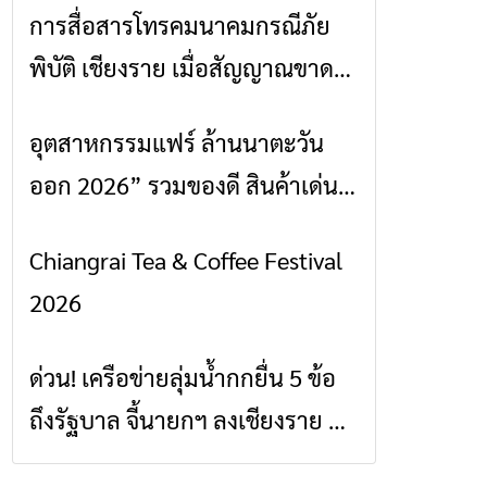
การสื่อสารโทรคมนาคมกรณีภัย
ข่าวเชียงราย
พิบัติ เชียงราย เมื่อสัญญาณขาด
การสื่อสารต้องไม่หยุด
อุตสาหกรรมแฟร์ ล้านนาตะวัน
ข่าวเชียงราย
ออก 2026” รวมของดี สินค้าเด่น
และเสน่ห์วัฒนธรรมจาก 4 จังหวัด
Chiangrai Tea & Coffee Festival
ข่าวเชียงราย
เชียงราย พะเยา แพร่ และน่าน
2026
พร้อมชมคอนเสิร์ตจากศิลปินชื่อ
ดังตลอด 5 วัน
ด่วน! เครือข่ายลุ่มน้ำกกยื่น 5 ข้อ
ข่าวเชียงราย
ถึงรัฐบาล จี้นายกฯ ลงเชียงราย แก้
วิกฤตสารปนเปื้อนต้นน้ำ