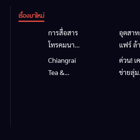
เรื่องมาใหม่
การสื่อสาร
อุตสา
โทรคมนาคม
แฟร์ ล้
กรณีภัย
นาตะวั
Chiangrai
ด่วน! เค
พิบัติ
ออก
Tea &
ข่ายลุ่ม
เชียงราย
2026” 
Coffee
กกยื่น 5
เมื่อ
ของดี
Festival
ถึงรัฐบา
สัญญาณ
สินค้าเ
2026
นายกฯ
ขาด การ
และเสน่
เชียงร
สื่อสารต้อง
วัฒนธ
แก้วิกฤ