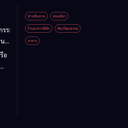
ข่าวเชียงราย
ท่องเที่ยว
หกรรม
ร้านอาหารที่พัก
ศิลปวัฒนธรรม
าน
อาหาร
น
รือ
น้ำ
รวม
 ข้อ
ล จี้
ด่น
 ลง
ห์
าย
รรม
ต