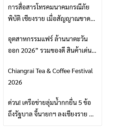
การสื่อสารโทรคมนาคมกรณีภัย
ข่าวเชียงราย
พิบัติ เชียงราย เมื่อสัญญาณขาด
การสื่อสารต้องไม่หยุด
อุตสาหกรรมแฟร์ ล้านนาตะวัน
ข่าวเชียงราย
ออก 2026” รวมของดี สินค้าเด่น
และเสน่ห์วัฒนธรรมจาก 4 จังหวัด
Chiangrai Tea & Coffee Festival
ข่าวเชียงราย
เชียงราย พะเยา แพร่ และน่าน
2026
พร้อมชมคอนเสิร์ตจากศิลปินชื่อ
ดังตลอด 5 วัน
ด่วน! เครือข่ายลุ่มน้ำกกยื่น 5 ข้อ
ข่าวเชียงราย
ถึงรัฐบาล จี้นายกฯ ลงเชียงราย แก้
วิกฤตสารปนเปื้อนต้นน้ำ