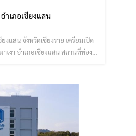
า อำเภอเชียงแสน
 เตรียมเปิด
าเงา อำเภอเชียงแสน สถานที่ท่อง
ริฐ
ธาตุผาเงา พร้อมด้วยนายคฑาสิทธิ์
ณะกรรมการพิธีเปิด สก