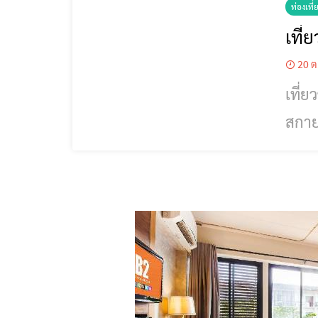
ท่องเที่
เที
20 ต
เที่ยว
สกาย
เที่ยวแ
ปัญญ
เนื่