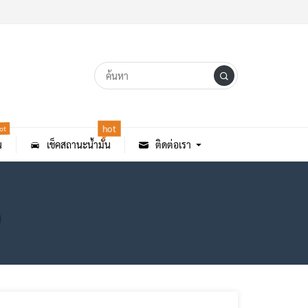
ot
hot
น
เช็คสถานะน้ำมัน
ติดต่อเรา