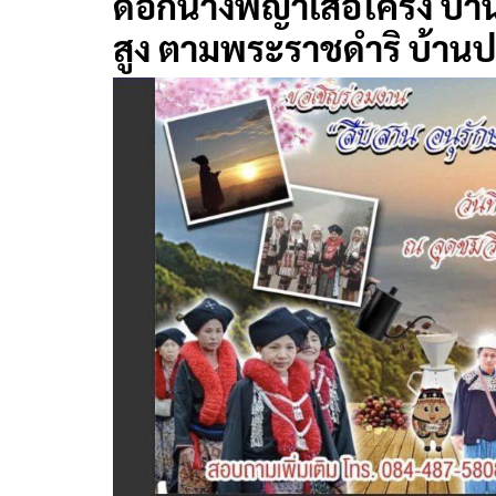
ดอกนางพญาเสือโคร่ง บ้า
สูง ตามพระราชดำริ บ้าน