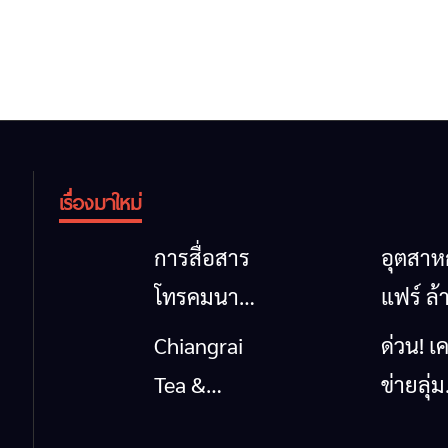
เรื่องมาใหม่
การสื่อสาร
อุตสา
โทรคมนาคม
แฟร์ ล้
กรณีภัย
นาตะวั
Chiangrai
ด่วน! เค
พิบัติ
ออก
Tea &
ข่ายลุ่ม
เชียงราย
2026” 
Coffee
กกยื่น 5