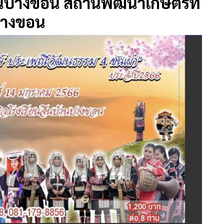
นปางขอน สถานีพัฒนาเกษตรที่
ปางขอน