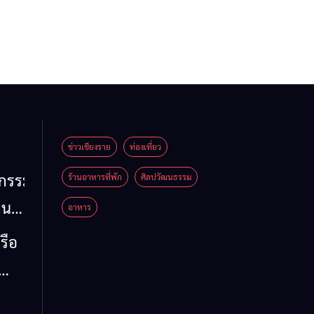
ข่าวเชียงราย
ท่องเที่ยว
หกรรม
ร้านอาหารที่พัก
ศิลปวัฒนธรรม
าน
อาหาร
น
รือ
น้ำ
รวม
 ข้อ