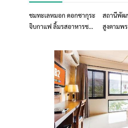
ชมทะเลหมอก ดอกซากุระ
สถานีพัฒ
ท่องเที่ยว
จิบกาแฟ ลิ้มรสอาหารชน
สูงตามพร
เผ่าอาข่า ณ บ้านปางขอน
ปางขอน จั