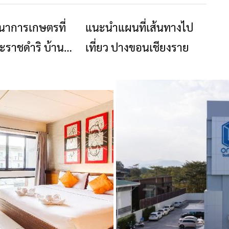
นาการเกษตรที่
แนะนำแผนที่เส้นทางไป
ท่องเที่ยว
ท่องเที่ยว
ะราชดำริ บ้าน
เที่ยว ปางขอนเชียงราย
งหวัดเชียงราย