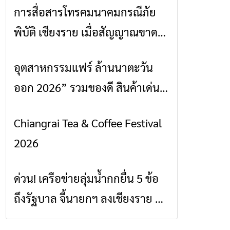
การสื่อสารโทรคมนาคมกรณีภัย
ข่าวเชียงราย
พิบัติ เชียงราย เมื่อสัญญาณขาด
การสื่อสารต้องไม่หยุด
อุตสาหกรรมแฟร์ ล้านนาตะวัน
ข่าวเชียงราย
ออก 2026” รวมของดี สินค้าเด่น
และเสน่ห์วัฒนธรรมจาก 4 จังหวัด
Chiangrai Tea & Coffee Festival
ข่าวเชียงราย
เชียงราย พะเยา แพร่ และน่าน
2026
พร้อมชมคอนเสิร์ตจากศิลปินชื่อ
ดังตลอด 5 วัน
ด่วน! เครือข่ายลุ่มน้ำกกยื่น 5 ข้อ
ข่าวเชียงราย
ถึงรัฐบาล จี้นายกฯ ลงเชียงราย แก้
วิกฤตสารปนเปื้อนต้นน้ำ