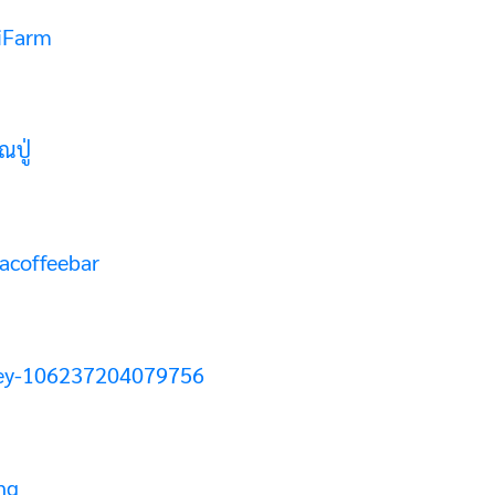
iFarm
ปู่
acoffeebar
ley-106237204079756
ng