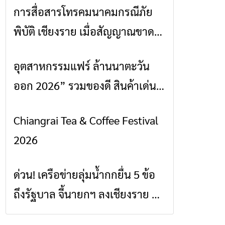
การสื่อสารโทรคมนาคมกรณีภัย
ข่าวเชียงราย
พิบัติ เชียงราย เมื่อสัญญาณขาด
การสื่อสารต้องไม่หยุด
อุตสาหกรรมแฟร์ ล้านนาตะวัน
ข่าวเชียงราย
ออก 2026” รวมของดี สินค้าเด่น
และเสน่ห์วัฒนธรรมจาก 4 จังหวัด
Chiangrai Tea & Coffee Festival
ข่าวเชียงราย
เชียงราย พะเยา แพร่ และน่าน
2026
พร้อมชมคอนเสิร์ตจากศิลปินชื่อ
ดังตลอด 5 วัน
ด่วน! เครือข่ายลุ่มน้ำกกยื่น 5 ข้อ
ข่าวเชียงราย
ถึงรัฐบาล จี้นายกฯ ลงเชียงราย แก้
วิกฤตสารปนเปื้อนต้นน้ำ