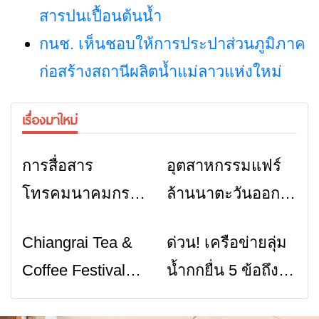
สารปนเปื้อนต้นน้ำ
กนช. เห็นชอบให้การประปาส่วนภูมิภาค
ก่อสร้างสถานีผลิตน้ำแม่ลาวแห่งใหม่
เรื่องมาใหม่
การสื่อสาร
อุตสาหกรรมแฟร์
ข่าวเชียงราย
ข่าวเชียงราย
โทรคมนาคมกรณี
ล้านนาตะวันออก
ภัยพิบัติ เชียงราย
2026” รวมของดี
Chiangrai Tea &
ด่วน! เครือข่ายลุ่ม
ข่าวเชียงราย
ข่าวเชียงราย
เมื่อสัญญาณขาด
สินค้าเด่น และ
Coffee Festival
น้ำกกยื่น 5 ข้อถึง
การสื่อสารต้องไม่
เสน่ห์วัฒนธรรม
2026
รัฐบาล จี้นายกฯ ลง
หยุด
จาก 4 จังหวัด