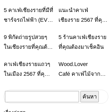
5 คาเฟ่เชียงรายที่มีที่
แนะนำคาเฟ่
ข่าวเชียงราย
ท่องเที่ยว
ร้านอาหารที่พัก
ชาร์จรถไฟฟ้า (EV
เชียงราย 2567 ที่คุณ
Charging) จิบกาแฟ
ควรไป
9 พิกัดถ่ายรูปสวยๆ
5 ร้านคาเฟ่เชียงราย
ท่องเที่ยว
ท่องเที่ยว
ร้านอาหารที่พัก
รอไฟเต็มแบบชิลล์ๆ
ในเชียงรายที่คุณต้อง
ที่คุณต้องมาเช็คอิน
ไป
คาเฟ่เชียงรายแถวๆ
Wood.Lover
ท่องเที่ยว
ร้านอาหารที่พัก
ข่าวเชียงราย
ในเมือง 2567 ที่คุณ
Café คาเฟ่ไม้จาก
ควรต้องไป
แรงบันดาลใจของคน
ชอบไม้
ค้นหา
สำหรับ: