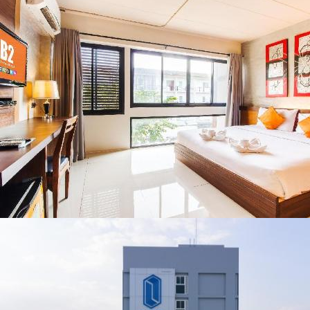
เชียงราย แก้วิกฤต
เชียงราย พะเยา
สารปนเปื้อนต้นน้ำ
แพร่ และน่าน
พร้อมชมคอนเสิร์ต
จากศิลปินชื่อดัง
ตลอด 5 วัน