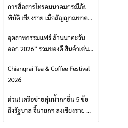
การสื่อสารโทรคมนาคมกรณีภัย
ข่าวเชียงราย
พิบัติ เชียงราย เมื่อสัญญาณขาด
การสื่อสารต้องไม่หยุด
อุตสาหกรรมแฟร์ ล้านนาตะวัน
ข่าวเชียงราย
ออก 2026” รวมของดี สินค้าเด่น
และเสน่ห์วัฒนธรรมจาก 4 จังหวัด
Chiangrai Tea & Coffee Festival
ข่าวเชียงราย
เชียงราย พะเยา แพร่ และน่าน
2026
พร้อมชมคอนเสิร์ตจากศิลปินชื่อ
ดังตลอด 5 วัน
ด่วน! เครือข่ายลุ่มน้ำกกยื่น 5 ข้อ
ข่าวเชียงราย
ถึงรัฐบาล จี้นายกฯ ลงเชียงราย แก้
วิกฤตสารปนเปื้อนต้นน้ำ