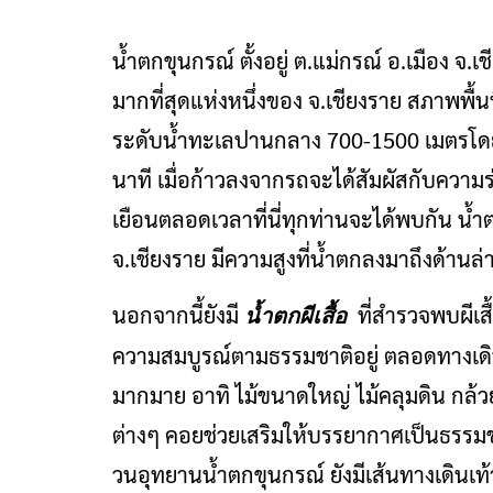
น้ำตกขุนกรณ์ ตั้งอยู่ ต.แม่กรณ์ อ.เมือง จ.เ
มากที่สุดแห่งหนึ่งของ จ.เชียงราย สภาพพื้
ระดับน้ำทะเลปานกลาง 700-1500 เมตรโดย
นาที เมื่อก้าวลงจากรถจะได้สัมผัสกับความร
เยือนตลอดเวลาที่นี่ทุกท่านจะได้พบกัน น้ำตกขุ
จ.เชียงราย มีความสูงที่น้ำตกลงมาถึงด้า
นอกจากนี้ยังมี
ที่สำรวจพบผีเส
น้ำตกผีเสื้อ
ความสมบูรณ์ตามธรรมชาติอยู่ ตลอดทางเดินเข
มากมาย อาทิ ไม้ขนาดใหญ่ ไม้คลุมดิน กล้วย
ต่างๆ คอยช่วยเสริมให้บรรยากาศเป็นธรรมชาต
วนอุทยานน้ำตกขุนกรณ์ ยังมีเส้นทางเดินเท้