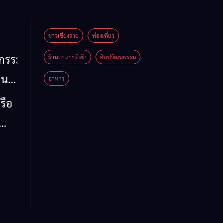
ข่าวเชียงราย
ท่องเที่ยว
หกรรม
ร้านอาหารที่พัก
ศิลปวัฒนธรรม
าน
อาหาร
น
รือ
น้ำ
รวม
 ข้อ
ล จี้
ด่น
 ลง
ห์
าย
รรม
ต