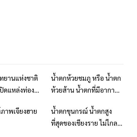
ทยานแห่งชาติ
น้ำตกห้วยชมภู หรือ น้ำตก
ข่าวเชียงราย
ท่องเที่ยว
ปิดแหล่งท่อง
ห้วยส้าน น้ำตกที่มีอากาศ
ตกขุนกรณ์
เย็นตลอดทั้งปี
ฑ์ภาพเจียงฮาย
น้ำตกขุนกรณ์ น้ำตกสูง
ท่องเที่ยว
ท่องเที่ยว
ที่สุดของเชียงราย ไม่ไกล
จากตัวเมือง