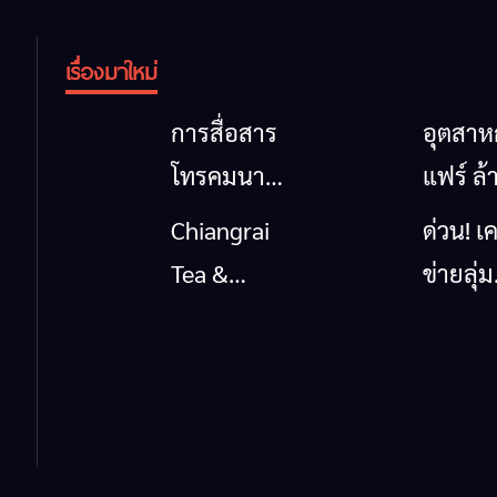
เรื่องมาใหม่
การสื่อสาร
อุตสา
โทรคมนาคม
แฟร์ ล้
กรณีภัย
นาตะวั
Chiangrai
ด่วน! เค
พิบัติ
ออก
Tea &
ข่ายลุ่ม
เชียงราย
2026” 
Coffee
กกยื่น 5
เมื่อ
ของดี
Festival
ถึงรัฐบา
สัญญาณ
สินค้าเ
2026
นายกฯ
ขาด การ
และเสน่
เชียงร
สื่อสารต้อง
วัฒนธ
แก้วิกฤ