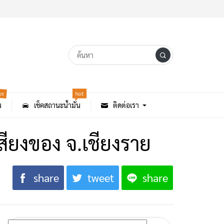
hot
ot
น
เช็คสถานะน้ำมัน
ติดต่อเรา
เสียงของ จ.เชียงราย
share
tweet
share