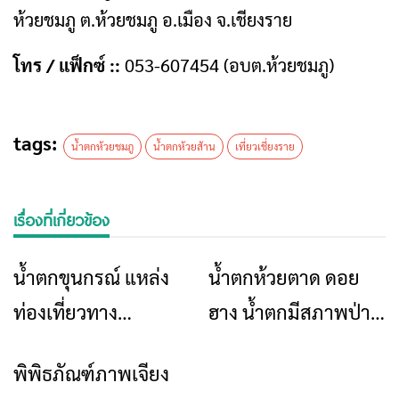
ห้วยชมภู ต.ห้วยชมภู อ.เมือง จ.เชียงราย
โทร / แฟ็กซ์ ::
053-607454 (อบต.ห้วยชมภู)
tags:
น้ำตกห้วยชมภู
น้ำตกห้วยส้าน
เที่ยวเชี่ยงราย
เรื่องที่เกี่ยวข้อง
น้ำตกขุนกรณ์ แหล่ง
น้ำตกห้วยตาด ดอย
ท่องเที่ยว
ท่องเที่ยว
ท่องเที่ยวทาง
ฮาง น้ำตกมีสภาพป่า
ธรรมชาติที่มีชื่อเสียง
ธรรมชาติ
พิพิธภัณฑ์ภาพเจียง
ท่องเที่ยว
ของ จ.เชียงราย