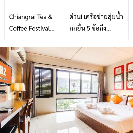
พิบัติ เชียงราย เมื่อ
2026” รวมของดี
Chiangrai Tea &
ด่วน! เครือข่ายลุ่มน้ำ
ข่าวเชียงราย
ข่าวเชียงราย
สัญญาณขาด การ
สินค้าเด่น และเสน่ห์
Coffee Festival
กกยื่น 5 ข้อถึง
สื่อสารต้องไม่หยุด
วัฒนธรรมจาก 4
2026
รัฐบาล จี้นายกฯ ลง
จังหวัด เชียงราย
เชียงราย แก้วิกฤต
พะเยา แพร่ และ
สารปนเปื้อนต้นน้ำ
น่าน พร้อมชม
คอนเสิร์ตจากศิลปิน
ชื่อดังตลอด 5 วัน