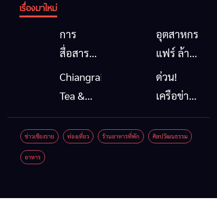
เรื่องมาใหม่
การ
อุตสาหกรรม
สื่อสาร
แฟร์ ล้าน
โทรคมนาคม
นาตะวัน
Chiangrai
ด่วน!
กรณีภัย
ออก
Tea &
เครือข่าย
พิบัติ
2026”
Coffee
ลุ่มน้ำกก
เชียงราย
รวมของดี
Festival
ยื่น 5 ข้อ
ข่าวเชียงราย
ท่องเที่ยว
ร้านอาหารที่พัก
ศิลปวัฒนธรรม
เมื่อ
สินค้าเด่น
2026
ถึงรัฐบาล
อาหาร
สัญญาณ
และเสน่ห์
จี้นายกฯ
ขาด การ
วัฒนธรรม
ลง
สื่อสาร
จาก 4
เชียงราย