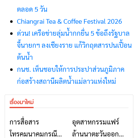
ตลอด 5 วัน
Chiangrai Tea & Coffee Festival 2026
ด่วน! เครือข่ายลุ่มน้ำกกยื่น 5 ข้อถึงรัฐบาล
จี้นายกฯ ลงเชียงราย แก้วิกฤตสารปนเปื้อน
ต้นน้ำ
กนช. เห็นชอบให้การประปาส่วนภูมิภาค
ก่อสร้างสถานีผลิตน้ำแม่ลาวแห่งใหม่
เรื่องมาใหม่
การสื่อสาร
อุตสาหกรรมแฟร์
ข่าวเชียงราย
ข่าวเชียงราย
โทรคมนาคมกรณีภัย
ล้านนาตะวันออก