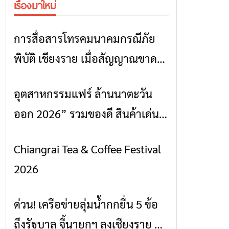
เรื่องมาใหม่
การสื่อสารโทรคมนาคมกรณีภัย
ข่าวเชียงราย
พิบัติ เชียงราย เมื่อสัญญาณขาด
การสื่อสารต้องไม่หยุด
อุตสาหกรรมแฟร์ ล้านนาตะวัน
ข่าวเชียงราย
ออก 2026” รวมของดี สินค้าเด่น
และเสน่ห์วัฒนธรรมจาก 4 จังหวัด
Chiangrai Tea & Coffee Festival
ข่าวเชียงราย
เชียงราย พะเยา แพร่ และน่าน
2026
พร้อมชมคอนเสิร์ตจากศิลปินชื่อ
ดังตลอด 5 วัน
ด่วน! เครือข่ายลุ่มน้ำกกยื่น 5 ข้อ
ข่าวเชียงราย
ถึงรัฐบาล จี้นายกฯ ลงเชียงราย แก้