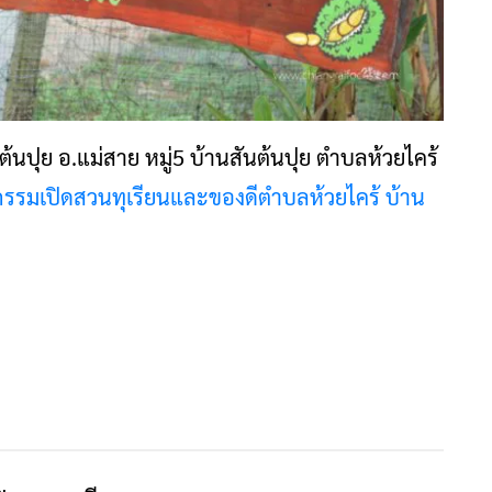
้นปุย อ.แม่สาย หมู่5 บ้านสันต้นปุย ตำบลห้วยไคร้
กรรมเปิดสวนทุเรียนและของดีตำบลห้วยไคร้ บ้าน