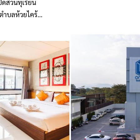
ิดสวนทุเรียน
ข่าวเชียงราย
ตำบลห้วยไคร้
นปุย อ.แม่สาย