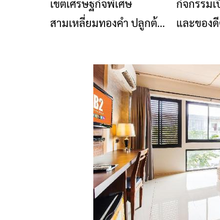
เขตเศรษฐกิจพิเศษ
กิจกรรมเป
ข่าวเชียงราย
สามเหลี่ยมทองคำ ปลูกต้น
และของดี
กล้าทุเรียน คาด 5 ปี ได้กิน
บ้านสันต้