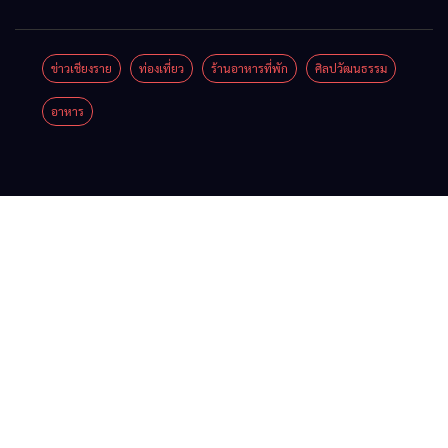
พิบัติ
2026”
Coffee
ลุ่มน้ำกก
เชียงราย
รวมของดี
Festival
ยื่น 5 ข้อ
ข่าวเชียงราย
ท่องเที่ยว
ร้านอาหารที่พัก
ศิลปวัฒนธรรม
เมื่อ
สินค้าเด่น
2026
ถึงรัฐบาล
อาหาร
สัญญาณ
และเสน่ห์
จี้นายกฯ
ขาด การ
วัฒนธรรม
ลง
สื่อสาร
จาก 4
เชียงราย
ต้องไม่
จังหวัด
แก้วิกฤต
หยุด
เชียงราย
สารปน
พะเยา
เปื้อน
แพร่ และ
ต้นน้ำ
น่าน
พร้อมชม