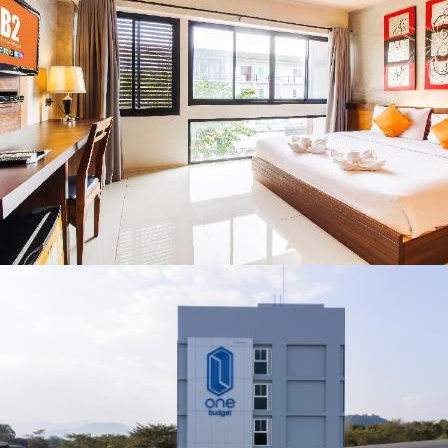
น่าน พร้อมชม
คอนเสิร์ตจากศิลปิน
ชื่อดังตลอด 5 วัน