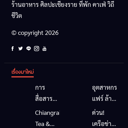
ร้านอาหาร ศิลปะเชียงราย ที่พัก คาเฟ่ วิถี
ชีวิต
© copyright 2026
เรื่องมาใหม่
การ
อุตสาหกรรม
สื่อสาร
แฟร์ ล้าน
โทรคมนาคม
นาตะวัน
Chiangrai
ด่วน!
กรณีภัย
ออก
Tea &
เครือข่าย