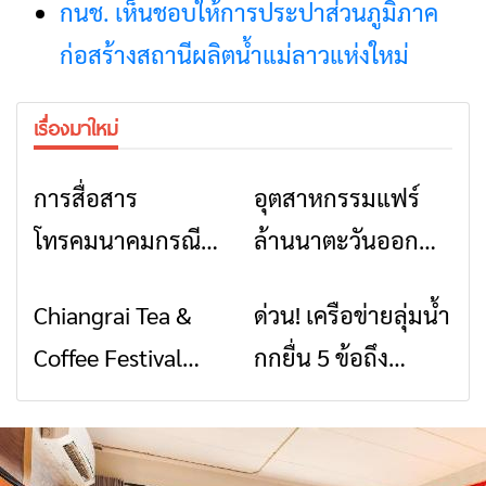
กนช. เห็นชอบให้การประปาส่วนภูมิภาค
ก่อสร้างสถานีผลิตน้ำแม่ลาวแห่งใหม่
เรื่องมาใหม่
การสื่อสาร
อุตสาหกรรมแฟร์
ข่าวเชียงราย
ข่าวเชียงราย
โทรคมนาคมกรณีภัย
ล้านนาตะวันออก
พิบัติ เชียงราย เมื่อ
2026” รวมของดี
Chiangrai Tea &
ด่วน! เครือข่ายลุ่มน้ำ
ข่าวเชียงราย
ข่าวเชียงราย
สัญญาณขาด การ
สินค้าเด่น และเสน่ห์
Coffee Festival
กกยื่น 5 ข้อถึง
สื่อสารต้องไม่หยุด
วัฒนธรรมจาก 4
2026
รัฐบาล จี้นายกฯ ลง
จังหวัด เชียงราย
เชียงราย แก้วิกฤต
พะเยา แพร่ และ
สารปนเปื้อนต้นน้ำ