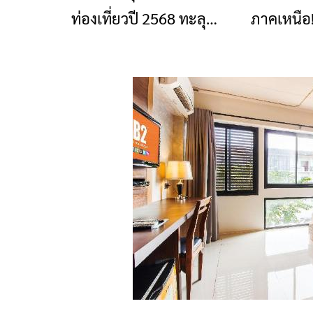
ท่องเที่ยวปี 2568 ทะลุ
ภาคเหนือ!
เดือน!
51,540 ล้านบาท ติดท็อป
เยือนชาวไท
9 ประเทศ เตรียมรุก
2568
กลยุทธ์ปี 69