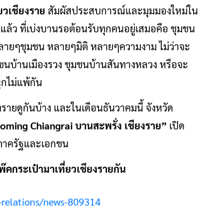
่ยวเชียงราย
สัมผัสประสบการณ์และมุมมองใหม่ใน
ล้ว ที่เบ่งบานรอต้อนรับทุกคนอยู่เสมอคือ ชุมชน
้นหาหลายๆชุมชน หลายๆมิติ หลายๆความงาม ไม่ว่าจะ
มชนบ้านเมืองรวง ชุมชนบ้านสันทางหลวง หรือจะ
ุกไม่แพ้กัน
รายดูกันบ้าง และในเดือนธันวาคมนี้ จังหวัด
oming Chiangrai บานสะพรั่ง เชียงราย”
เปิด
้งภาครัฐและเอกชน
พ๊คกระเป๋ามาเที่ยวเชียงรายกัน
c-relations/news-809314