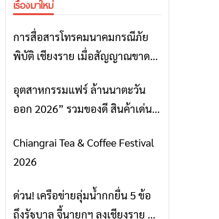
เรื่องมาใหม่
การสื่อสารโทรคมนาคมกรณีภัย
ข่าวเชียงราย
พิบัติ เชียงราย เมื่อสัญญาณขาด
การสื่อสารต้องไม่หยุด
อุตสาหกรรมแฟร์ ล้านนาตะวัน
ข่าวเชียงราย
ออก 2026” รวมของดี สินค้าเด่น
และเสน่ห์วัฒนธรรมจาก 4 จังหวัด
Chiangrai Tea & Coffee Festival
ข่าวเชียงราย
เชียงราย พะเยา แพร่ และน่าน
2026
พร้อมชมคอนเสิร์ตจากศิลปินชื่อ
ดังตลอด 5 วัน
ด่วน! เครือข่ายลุ่มน้ำกกยื่น 5 ข้อ
ข่าวเชียงราย
ถึงรัฐบาล จี้นายกฯ ลงเชียงราย แก้