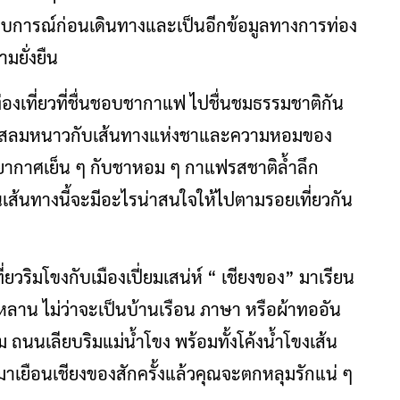
ระสบการณ์ก่อนเดินทางและเป็นอีกข้อมูลทางการท่อง
ามยั่งยืน
องเที่ยวที่ชื่นชอบชากาแฟ ไปชื่นชมธรรมชาติกัน
สัมผัสลมหนาวกับเส้นทางแห่งชาและความหอมของ
รยากาศเย็น ๆ กับชาหอม ๆ กาแฟรสชาติล้ำลึก
เส้นทางนี้จะมีอะไรน่าสนใจให้ไปตามรอยเที่ยวกัน
่ยวริมโขงกับเมืองเปี่ยมเสน่ห์ “ เชียงของ” มาเรียน
ลูกหลาน ไม่ว่าจะเป็นบ้านเรือน ภาษา หรือผ้าทออัน
 ถนนเลียบริมแม่น้ำโขง พร้อมทั้งโค้งน้ำโขงเส้น
มาเยือนเชียงของสักครั้งแล้วคุณจะตกหลุมรักแน่ ๆ