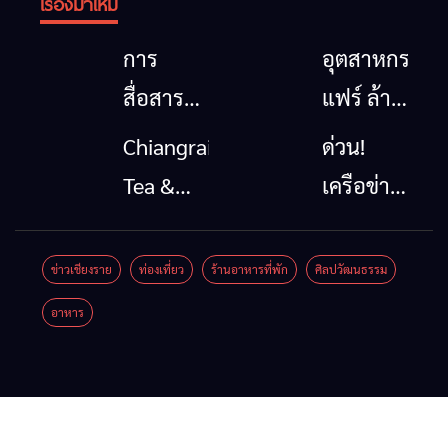
เรื่องมาใหม่
การ
อุตสาหกรรม
สื่อสาร
แฟร์ ล้าน
โทรคมนาคม
นาตะวัน
Chiangrai
ด่วน!
กรณีภัย
ออก
Tea &
เครือข่าย
พิบัติ
2026”
Coffee
ลุ่มน้ำกก
เชียงราย
รวมของดี
Festival
ยื่น 5 ข้อ
ข่าวเชียงราย
ท่องเที่ยว
ร้านอาหารที่พัก
ศิลปวัฒนธรรม
เมื่อ
สินค้าเด่น
2026
ถึงรัฐบาล
อาหาร
สัญญาณ
และเสน่ห์
จี้นายกฯ
ขาด การ
วัฒนธรรม
ลง
สื่อสาร
จาก 4
เชียงราย
ต้องไม่
จังหวัด