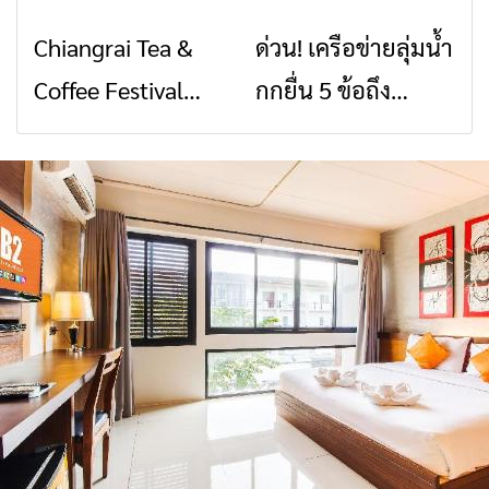
พิบัติ เชียงราย เมื่อ
2026” รวมของดี
Chiangrai Tea &
ด่วน! เครือข่ายลุ่มน้ำ
ข่าวเชียงราย
ข่าวเชียงราย
สัญญาณขาด การ
สินค้าเด่น และเสน่ห์
Coffee Festival
กกยื่น 5 ข้อถึง
สื่อสารต้องไม่หยุด
วัฒนธรรมจาก 4
2026
รัฐบาล จี้นายกฯ ลง
จังหวัด เชียงราย
เชียงราย แก้วิกฤต
พะเยา แพร่ และ
สารปนเปื้อนต้นน้ำ
น่าน พร้อมชม
คอนเสิร์ตจากศิลปิน
ชื่อดังตลอด 5 วัน