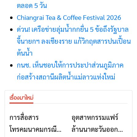
ตลอด 5 วัน
Chiangrai Tea & Coffee Festival 2026
ด่วน! เครือข่ายลุ่มน้ำกกยื่น 5 ข้อถึงรัฐบาล
จี้นายกฯ ลงเชียงราย แก้วิกฤตสารปนเปื้อน
ต้นน้ำ
กนช. เห็นชอบให้การประปาส่วนภูมิภาค
ก่อสร้างสถานีผลิตน้ำแม่ลาวแห่งใหม่
เรื่องมาใหม่
การสื่อสาร
อุตสาหกรรมแฟร์
ข่าวเชียงราย
ข่าวเชียงราย
โทรคมนาคมกรณีภัย
ล้านนาตะวันออก