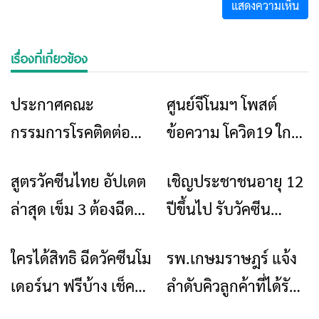
เรื่องที่เกี่ยวข้อง
ประกาศคณะ
ศูนย์จีโนมฯ โพสต์
ข่าวเชียงราย
ข่าวเชียงราย
กรรมการโรคติดต่อ
ข้อความ โควิด19 ใกล้
จังหวัดเชียงราย ฉบับที่
จบเกมกลายเป็นโรค
สูตรวัคซีนไทย อัปเดต
เชิญประชาชนอายุ 12
ข่าวเชียงราย
ข่าวเชียงราย
84
ประจำถิ่น
ล่าสุด เข็ม 3 ต้องฉีด
ปีขึ้นไป รับวัคซีน
ห่างเข็ม 2 กี่วัน เช็ก
ป้องกันโรคโควิด-19
ใครได้สิทธิ ฉีดวัคซีนโม
รพ.เกษมราษฎร์ แจ้ง
ข่าวเชียงราย
ข่าวเชียงราย
เลย
เดอร์นา ฟรีบ้าง เช็ค
ลำดับคิวลูกค้าที่ได้รับ
เลย
วัคซีน โมเดอร์นา