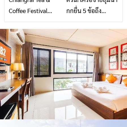
สัญญาณขาด การ
สินค้าเด่น และเสน่ห์
Coffee Festival
กกยื่น 5 ข้อถึง
สื่อสารต้องไม่หยุด
วัฒนธรรมจาก 4
2026
รัฐบาล จี้นายกฯ ลง
จังหวัด เชียงราย
เชียงราย แก้วิกฤต
พะเยา แพร่ และ
สารปนเปื้อนต้นน้ำ
น่าน พร้อมชม
คอนเสิร์ตจากศิลปิน
ชื่อดังตลอด 5 วัน