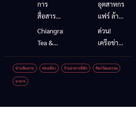
การ
อุตสาหกรรม
สื่อสาร
แฟร์ ล้าน
โทรคมนาคม
นาตะวัน
Chiangrai
ด่วน!
กรณีภัย
ออก
Tea &
เครือข่าย
พิบัติ
2026”
Coffee
ลุ่มน้ำกก
เชียงราย
รวมของดี
Festival
ยื่น 5 ข้อ
ข่าวเชียงราย
ท่องเที่ยว
ร้านอาหารที่พัก
ศิลปวัฒนธรรม
เมื่อ
สินค้าเด่น
2026
ถึงรัฐบาล
อาหาร
สัญญาณ
และเสน่ห์
จี้นายกฯ
ขาด การ
วัฒนธรรม
ลง
สื่อสาร
จาก 4
เชียงราย
ต้องไม่
จังหวัด
แก้วิกฤต
หยุด
เชียงราย