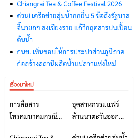
Chiangrai Tea & Coffee Festival 2026
ด่วน! เครือข่ายลุ่มน้ำกกยื่น 5 ข้อถึงรัฐบาล
จี้นายกฯ ลงเชียงราย แก้วิกฤตสารปนเปื้อน
ต้นน้ำ
กนช. เห็นชอบให้การประปาส่วนภูมิภาค
ก่อสร้างสถานีผลิตน้ำแม่ลาวแห่งใหม่
เรื่องมาใหม่
การสื่อสาร
อุตสาหกรรมแฟร์
ข่าวเชียงราย
ข่าวเชียงราย
โทรคมนาคมกรณีภัย
ล้านนาตะวันออก
พิบัติ เชียงราย เมื่อ
2026” รวมของดี
Chiangrai Tea &
ด่วน! เครือข่ายลุ่มน้ำ
ข่าวเชียงราย
ข่าวเชียงราย