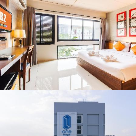
สารปนเปื้อนต้นน้ำ
น่าน พร้อมชม
คอนเสิร์ตจากศิลปิน
ชื่อดังตลอด 5 วัน