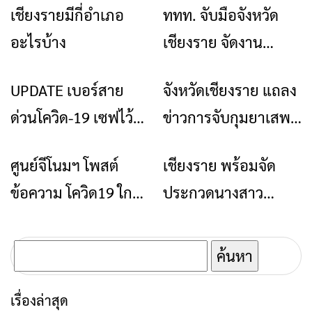
เชียงรายมีกี่อําเภอ
ททท. จับมือจังหวัด
ข่าวเชียงราย
ข่าวเชียงราย
ท่องเที่ยว
อะไรบ้าง
เชียงราย จัดงาน
“วิจิตร 5 ภาค
UPDATE เบอร์สาย
จังหวัดเชียงราย แถลง
ข่าวเชียงราย
ข่าวเชียงราย
@เชียงราย”หลงแสง
ด่วนโควิด-19 เซฟไว้ใช้
ข่าวการจับกุมยาเสพ
เวียงที่เจียงฮาย สร้าง
ยามฉุกเฉิน
ติดรายใหญ่ในพื้นที่
รายได้ 130 ล้านบาท
ศูนย์จีโนมฯ โพสต์
เชียงราย พร้อมจัด
ข่าวเชียงราย
ข่าวเชียงราย
จังหวัดเชียงราย ได้
ข้อความ โควิด19 ใกล้
ประกวดนางสาว
ของกลางยาบ้า 2 ล้าน
จบเกมกลายเป็นโรค
เชียงรายปี 2565
2 แสนเม็ด
ประจำถิ่น
ค้นหา
สำหรับ:
เรื่องล่าสุด