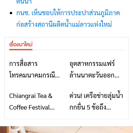
ต้นน้ำ
กนช. เห็นชอบให้การประปาส่วนภูมิภาค
ก่อสร้างสถานีผลิตน้ำแม่ลาวแห่งใหม่
เรื่องมาใหม่
การสื่อสาร
อุตสาหกรรมแฟร์
ข่าวเชียงราย
ข่าวเชียงราย
โทรคมนาคมกรณีภัย
ล้านนาตะวันออก
พิบัติ เชียงราย เมื่อ
2026” รวมของดี
Chiangrai Tea &
ด่วน! เครือข่ายลุ่มน้ำ
ข่าวเชียงราย
ข่าวเชียงราย
สัญญาณขาด การ
สินค้าเด่น และเสน่ห์
Coffee Festival
กกยื่น 5 ข้อถึง
สื่อสารต้องไม่หยุด
วัฒนธรรมจาก 4
2026
รัฐบาล จี้นายกฯ ลง
จังหวัด เชียงราย
เชียงราย แก้วิกฤต
พะเยา แพร่ และ