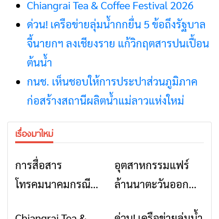
ก่อสร้างสถานีผลิตน้ำแม่ลาวแห่งใหม่
เรื่องมาใหม่
การสื่อสาร
อุตสาหกรรมแฟร์
ข่าวเชียงราย
ข่าวเชียงราย
โทรคมนาคมกรณีภัย
ล้านนาตะวันออก
พิบัติ เชียงราย เมื่อ
2026” รวมของดี
Chiangrai Tea &
ด่วน! เครือข่ายลุ่มน้ำ
ข่าวเชียงราย
ข่าวเชียงราย
สัญญาณขาด การ
สินค้าเด่น และเสน่ห์
Coffee Festival
กกยื่น 5 ข้อถึง
สื่อสารต้องไม่หยุด
วัฒนธรรมจาก 4
2026
รัฐบาล จี้นายกฯ ลง
จังหวัด เชียงราย
เชียงราย แก้วิกฤต
พะเยา แพร่ และ
สารปนเปื้อนต้นน้ำ
น่าน พร้อมชม