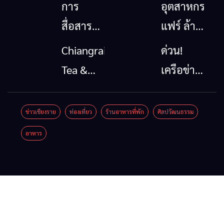
Coffee
ลุ่มน้ำกก
เชียงราย
รวมของดี
Festival
ยื่น 5 ข้อ
ข่าวเชียงราย
ท่องเที่ยว
ร้านอาหารที่พัก
ศิลปวัฒนธรรม
เมื่อ
สินค้าเด่น
2026
ถึงรัฐบาล
อาหาร
สัญญาณ
และเสน่ห์
จี้นายกฯ
ขาด การ
วัฒนธรรม
ลง
สื่อสาร
จาก 4
เชียงราย
ต้องไม่
จังหวัด
แก้วิกฤต
หยุด
เชียงราย
สารปน
พะเยา
เปื้อน
แพร่ และ
ต้นน้ำ
น่าน
พร้อมชม