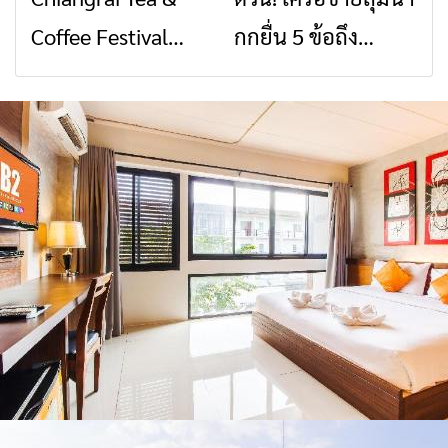
คอนเสิร์ตจากศิลปิน
ชื่อดังตลอด 5 วัน