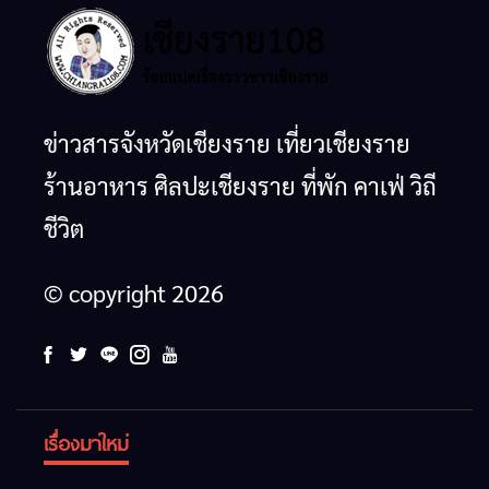
ชีวิต
© copyright 2026
เรื่องมาใหม่
การ
อุตสาหกรรม
สื่อสาร
แฟร์ ล้าน
โทรคมนาคม
นาตะวัน
Chiangrai
ด่วน!
กรณีภัย
ออก
Tea &
เครือข่าย
พิบัติ
2026”