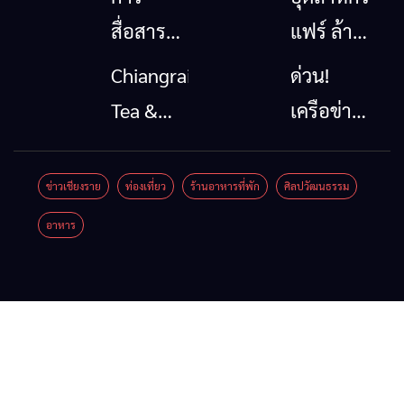
สื่อสาร
แฟร์ ล้าน
โทรคมนาคม
นาตะวัน
Chiangrai
ด่วน!
กรณีภัย
ออก
Tea &
เครือข่าย
พิบัติ
2026”
Coffee
ลุ่มน้ำกก
เชียงราย
รวมของดี
Festival
ยื่น 5 ข้อ
ข่าวเชียงราย
ท่องเที่ยว
ร้านอาหารที่พัก
ศิลปวัฒนธรรม
เมื่อ
สินค้าเด่น
2026
ถึงรัฐบาล
อาหาร
สัญญาณ
และเสน่ห์
จี้นายกฯ
ขาด การ
วัฒนธรรม
ลง
สื่อสาร
จาก 4
เชียงราย
ต้องไม่
จังหวัด
แก้วิกฤต
หยุด
เชียงราย
สารปน