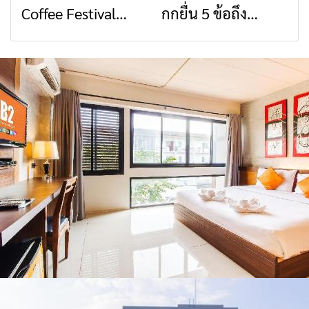
Coffee Festival
กกยื่น 5 ข้อถึง
สื่อสารต้องไม่หยุด
วัฒนธรรมจาก 4
2026
รัฐบาล จี้นายกฯ ลง
จังหวัด เชียงราย
เชียงราย แก้วิกฤต
พะเยา แพร่ และ
สารปนเปื้อนต้นน้ำ
น่าน พร้อมชม
คอนเสิร์ตจากศิลปิน
ชื่อดังตลอด 5 วัน