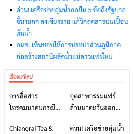
ด่วน! เครือข่ายลุ่มน้ำกกยื่น 5 ข้อถึงรัฐบาล
จี้นายกฯ ลงเชียงราย แก้วิกฤตสารปนเปื้อน
ต้นน้ำ
กนช. เห็นชอบให้การประปาส่วนภูมิภาค
ก่อสร้างสถานีผลิตน้ำแม่ลาวแห่งใหม่
เรื่องมาใหม่
การสื่อสาร
อุตสาหกรรมแฟร์
ข่าวเชียงราย
ข่าวเชียงราย
โทรคมนาคมกรณีภัย
ล้านนาตะวันออก
พิบัติ เชียงราย เมื่อ
2026” รวมของดี
Chiangrai Tea &
ด่วน! เครือข่ายลุ่มน้ำ
ข่าวเชียงราย
ข่าวเชียงราย
สัญญาณขาด การ
สินค้าเด่น และเสน่ห์