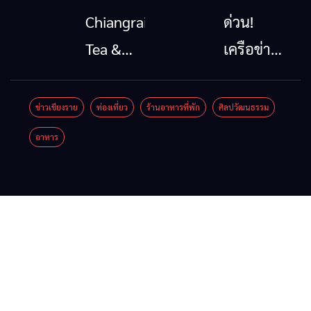
โทรคมนาคม
นาตะวัน
Chiangrai
ด่วน!
กรณีภัย
ออก
Tea &
เครือข่าย
พิบัติ
2026”
Coffee
ลุ่มน้ำกก
เชียงราย
รวมของดี
Festival
ยื่น 5 ข้อ
ข่าวเชียงราย
ท่องเที่ยว
ร้านอาหารที่พัก
ศิลปวัฒนธรรม
เมื่อ
สินค้าเด่น
2026
ถึงรัฐบาล
อาหาร
สัญญาณ
และเสน่ห์
จี้นายกฯ
ขาด การ
วัฒนธรรม
ลง
สื่อสาร
จาก 4
เชียงราย
ต้องไม่
จังหวัด
แก้วิกฤต
หยุด
เชียงราย
สารปน
พะเยา
เปื้อน