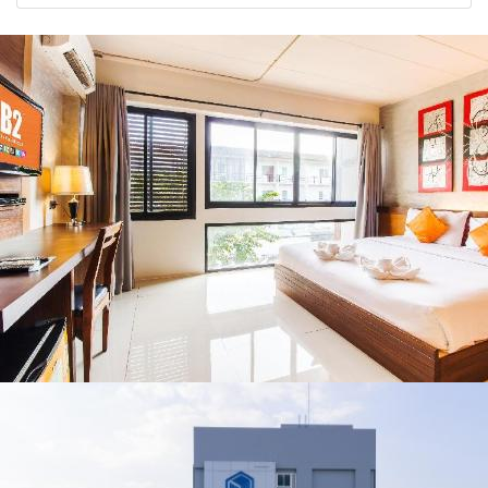
2026
รัฐบาล จี้นายกฯ ลง
จังหวัด เชียงราย
เชียงราย แก้วิกฤต
พะเยา แพร่ และ
สารปนเปื้อนต้นน้ำ
น่าน พร้อมชม
คอนเสิร์ตจากศิลปิน
ชื่อดังตลอด 5 วัน