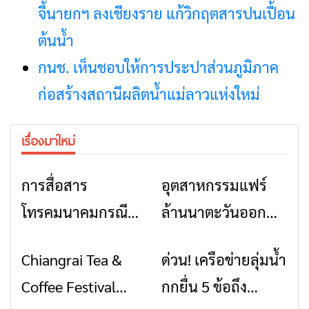
จี้นายกฯ ลงเชียงราย แก้วิกฤตสารปนเปื้อน
ต้นน้ำ
กนช. เห็นชอบให้การประปาส่วนภูมิภาค
ก่อสร้างสถานีผลิตน้ำแม่ลาวแห่งใหม่
เรื่องมาใหม่
การสื่อสาร
อุตสาหกรรมแฟร์
ข่าวเชียงราย
ข่าวเชียงราย
โทรคมนาคมกรณีภัย
ล้านนาตะวันออก
พิบัติ เชียงราย เมื่อ
2026” รวมของดี
Chiangrai Tea &
ด่วน! เครือข่ายลุ่มน้ำ
ข่าวเชียงราย
ข่าวเชียงราย
สัญญาณขาด การ
สินค้าเด่น และเสน่ห์
Coffee Festival
กกยื่น 5 ข้อถึง
สื่อสารต้องไม่หยุด
วัฒนธรรมจาก 4