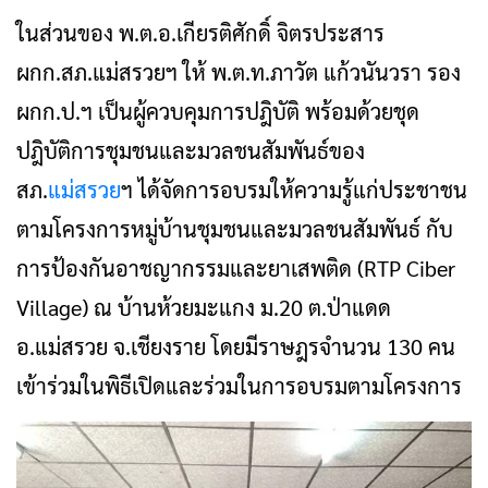
ในส่วนของ พ.ต.อ.เกียรติ​ศักดิ์ จิตรประสาร
ผกก.สภ.แม่สรวยฯ ให้ พ.ต.ท.ภาวัต แก้วนันวรา รอง
ผกก.ป.ฯ เป็นผู้ควบคุมการปฎิบัติ พร้อมด้วยชุด
ปฎิบัติการชุมชนและมวลชนสัมพันธ์ของ
สภ.
แม่สรวย
ฯ ได้จัดการอบรมให้ความรู้แก่ประชาชน
ตามโครงการหมู่บ้านชุมชนและมวลชนสัมพันธ์ กับ
การป้องกันอาชญากรรมและยาเสพติด (RTP Ciber
Village) ณ บ้านห้วยมะแกง ม.20 ต.ป่าแดด
อ.แม่สรวย จ.เชียงราย โดยมีราษฎรจำนวน 130 คน
เข้าร่วมในพิธีเปิดและร่วมในการอบรมตามโครงการ