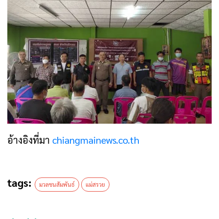
อ้างอิงที่มา
chiangmainews.co.th
tags:
มวลชนสัมพันธ์
แม่สรวย