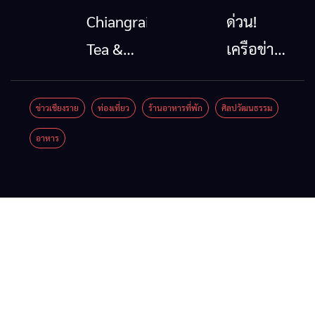
โทรคมนาคม
นาตะวัน
Chiangrai
ด่วน!
กรณีภัย
ออก
Tea &
เครือข่าย
พิบัติ
2026”
Coffee
ลุ่มน้ำกก
เชียงราย
รวมของดี
Festival
ยื่น 5 ข้อ
ข่าวเชียงราย
ท่องเที่ยว
ร้านอาหารที่พัก
ศิลปวัฒนธรรม
เมื่อ
สินค้าเด่น
2026
ถึงรัฐบาล
อาหาร
สัญญาณ
และเสน่ห์
จี้นายกฯ
ขาด การ
วัฒนธรรม
ลง
สื่อสาร
จาก 4
เชียงราย
ต้องไม่
จังหวัด
แก้วิกฤต
หยุด
เชียงราย
สารปน
พะเยา
เปื้อน