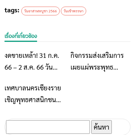
tags:
วันอาสาฬหบูชา 2566
วันเข้าพรรษา
เรื่องที่เกี่ยวข้อง
งดขายเหล้า! 31 ก.ค.
กิจกรรมส่งเสริมการ
ข่าวเชียงราย
ข่าวเชียงราย
66 – 2 ส.ค. 66 วัน
เผยแผ่พระพุทธ
อาสาฬหบูชา-เข้า
ศาสนา เนื่องในวัน
เทศบาลนครเชียงราย
ข่าวเชียงราย
พรรษา
อาสาฬหบูชาและวัน
เชิญพุทธศาสนิกชนทุก
เข้าพรรษา ประจำปี
ท่านร่วมหล่อเทียน
2565
พรรษา 2565
ค้นหา