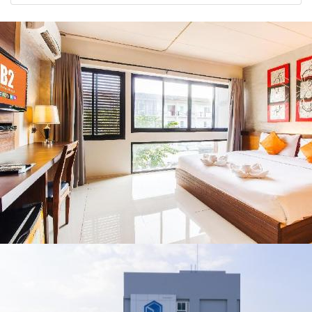
2026
รัฐบาล จี้นายกฯ ลง
จังหวัด เชียงราย
เชียงราย แก้วิกฤต
พะเยา แพร่ และ
สารปนเปื้อนต้นน้ำ
น่าน พร้อมชม
คอนเสิร์ตจากศิลปิน
ชื่อดังตลอด 5 วัน