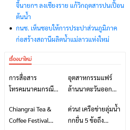
จี้นายกฯ ลงเชียงราย แก้วิกฤตสารปนเปื้อน
ต้นน้ำ
กนช. เห็นชอบให้การประปาส่วนภูมิภาค
ก่อสร้างสถานีผลิตน้ำแม่ลาวแห่งใหม่
เรื่องมาใหม่
การสื่อสาร
อุตสาหกรรมแฟร์
ข่าวเชียงราย
ข่าวเชียงราย
โทรคมนาคมกรณีภัย
ล้านนาตะวันออก
พิบัติ เชียงราย เมื่อ
2026” รวมของดี
Chiangrai Tea &
ด่วน! เครือข่ายลุ่มน้ำ
ข่าวเชียงราย
ข่าวเชียงราย
สัญญาณขาด การ
สินค้าเด่น และเสน่ห์
Coffee Festival
กกยื่น 5 ข้อถึง
สื่อสารต้องไม่หยุด
วัฒนธรรมจาก 4