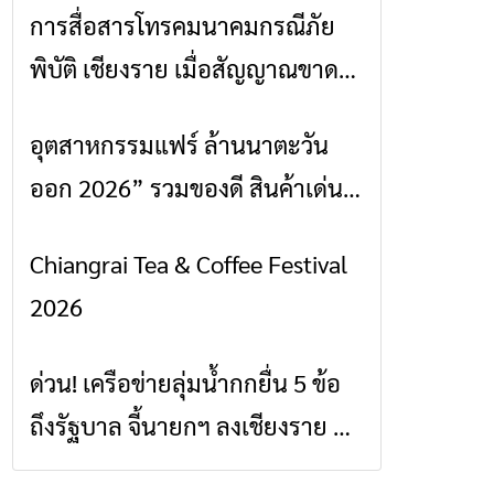
การสื่อสารโทรคมนาคมกรณีภัย
ข่าวเชียงราย
พิบัติ เชียงราย เมื่อสัญญาณขาด
การสื่อสารต้องไม่หยุด
อุตสาหกรรมแฟร์ ล้านนาตะวัน
ข่าวเชียงราย
ออก 2026” รวมของดี สินค้าเด่น
และเสน่ห์วัฒนธรรมจาก 4 จังหวัด
Chiangrai Tea & Coffee Festival
ข่าวเชียงราย
เชียงราย พะเยา แพร่ และน่าน
2026
พร้อมชมคอนเสิร์ตจากศิลปินชื่อ
ดังตลอด 5 วัน
ด่วน! เครือข่ายลุ่มน้ำกกยื่น 5 ข้อ
ข่าวเชียงราย
ถึงรัฐบาล จี้นายกฯ ลงเชียงราย แก้
วิกฤตสารปนเปื้อนต้นน้ำ