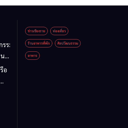
ข่าวเชียงราย
ท่องเที่ยว
หกรรม
ร้านอาหารที่พัก
ศิลปวัฒนธรรม
าน
อาหาร
น
รือ
น้ำ
รวม
 ข้อ
ล จี้
ด่น
 ลง
ห์
าย