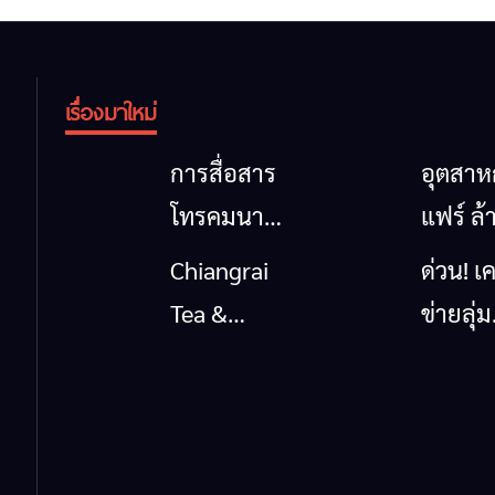
เรื่องมาใหม่
การสื่อสาร
อุตสา
โทรคมนาคม
แฟร์ ล้
กรณีภัย
นาตะวั
Chiangrai
ด่วน! เค
พิบัติ
ออก
Tea &
ข่ายลุ่ม
เชียงราย
2026” 
Coffee
กกยื่น 5
เมื่อ
ของดี
Festival
ถึงรัฐบา
สัญญาณ
สินค้าเ
2026
นายกฯ
ขาด การ
และเสน่
เชียงร