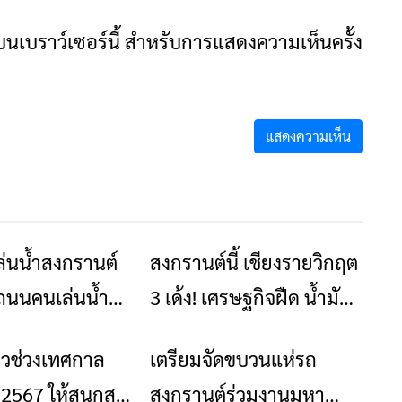
ันบนเบราว์เซอร์นี้ สำหรับการแสดงความเห็นครั้ง
ล่นน้ำสงกรานต์
สงกรานต์นี้ เชียงรายวิกฤต
ข่าวเชียงราย
ข่าวเชียงราย
 ถนนคนเล่นน้ำ
3 เด้ง! เศรษฐกิจฝืด น้ำมัน
บัว หน้าวัด
แพง PM2.5 คลุมเมือง
ยวช่วงเทศกาล
เตรียมจัดขบวนแห่รถ
ท่องเที่ยว
ข่าวเชียงราย
12-16 เมษายน
สภาพนี้คนรากหญ้าจะเอา
2567 ให้สนุกสุด
สงกรานต์ร่วมงานมหา
อะไรกิน?