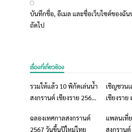
บันทึกชื่อ, อีเมล และชื่อเว็บไซต์ของฉ
ถัดไป
เรื่องที่เกี่ยวข้อง
รวมให้แล้ว 10 พิกัดเล่นน้ำ
เชิญชวนเ
ข่าวเชียงราย
สงกรานต์ เชียงราย 2569
เชียงราย
สายเปียก สายชิล ห้าม
ชุมชนหนอง
ฉลองเทศกาลสงกรานต์
แพลนเที่
ข่าวเชียงราย
พลาด
พระนอน 
2567 วันขึ้นปีใหม่ไทย
สงกรานต์ 
2569