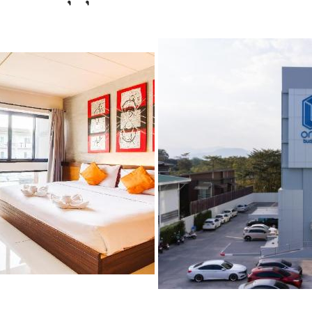
สงกรานต์ “เย็นทั่วหล้า
มหาสงกรานต์ 67” ที่
เชียงราย