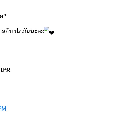
ิด”
ไกลกับ ปภ.กันนะคะ
ถ แซง
DPM