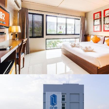
พะเยา แพร่ และ
สารปนเปื้อนต้นน้ำ
น่าน พร้อมชม
คอนเสิร์ตจากศิลปิน
ชื่อดังตลอด 5 วัน