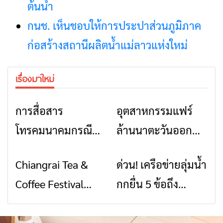
ต้นน้ำ
กนช. เห็นชอบให้การประปาส่วนภูมิภาค
ก่อสร้างสถานีผลิตน้ำแม่ลาวแห่งใหม่
เรื่องมาใหม่
การสื่อสาร
อุตสาหกรรมแฟร์
ข่าวเชียงราย
ข่าวเชียงราย
โทรคมนาคมกรณีภัย
ล้านนาตะวันออก
พิบัติ เชียงราย เมื่อ
2026” รวมของดี
Chiangrai Tea &
ด่วน! เครือข่ายลุ่มน้ำ
ข่าวเชียงราย
ข่าวเชียงราย
สัญญาณขาด การ
สินค้าเด่น และเสน่ห์
Coffee Festival
กกยื่น 5 ข้อถึง
สื่อสารต้องไม่หยุด
วัฒนธรรมจาก 4
2026
รัฐบาล จี้นายกฯ ลง
จังหวัด เชียงราย
เชียงราย แก้วิกฤต