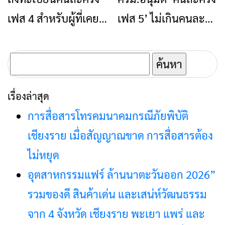
2568
สูงสุด 2,000 บาทต่อ
เฟส 4 สำหรับผู้ที่เคย
เฟส 5’ ไม่เกินคนละ
ร้านค้า
ใช้สิทธิ 19ส.ค.65 นี้
800 บาท ตลอด
โครงการ เริ่ม 1 ก.ย.นี้
ค้นหา
สำหรับ:
เรื่องล่าสุด
การสื่อสารโทรคมนาคมกรณีภัยพิบัติ
เชียงราย เมื่อสัญญาณขาด การสื่อสารต้อง
ไม่หยุด
อุตสาหกรรมแฟร์ ล้านนาตะวันออก 2026”
รวมของดี สินค้าเด่น และเสน่ห์วัฒนธรรม
จาก 4 จังหวัด เชียงราย พะเยา แพร่ และ