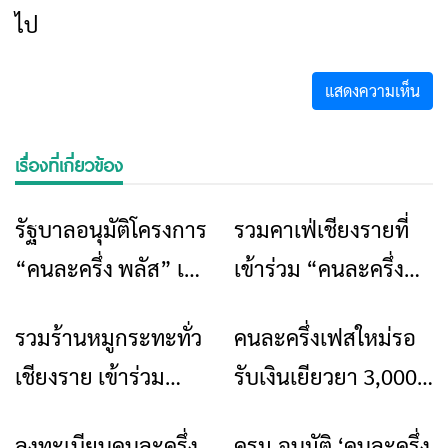
ไป
เรื่องที่เกี่ยวข้อง
รัฐบาลอนุมัติโครงการ
รวมคาเฟ่เชียงรายที่
ข่าวเชียงราย
ร้านอาหารที่พัก
“คนละครึ่ง พลัส” เฟส
เข้าร่วม “คนละครึ่ง
1.5 ล่าสุด เพื่อส่งเสริม
พลัส” ปี 2568
รวมร้านหมูกระทะทั่ว
คนละครึ่งเฟสใหม่รอ
ร้านอาหารที่พัก
ข่าวเชียงราย
ร้านค้ารายย่อยให้เข้า
เชียงราย เข้าร่วม
รับเงินเยียวยา 3,000
สู่ระบบดิจิทัล พร้อม
“คนละครึ่งพลัส” ปี
บาท ปลายปีนี้
แจกเงินสนับสนุน
ลงทะเบียนคนละครึ่ง
ครม.อนุมัติ ‘คนละครึ่ง
ข่าวเชียงราย
ข่าวเชียงราย