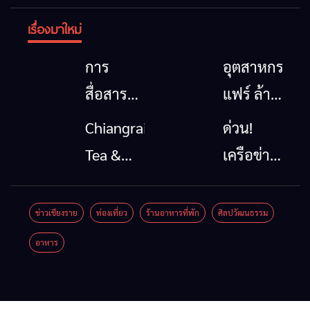
เรื่องมาใหม่
การ
อุตสาหกรรม
สื่อสาร
แฟร์ ล้าน
โทรคมนาคม
นาตะวัน
Chiangrai
ด่วน!
กรณีภัย
ออก
Tea &
เครือข่าย
พิบัติ
2026”
Coffee
ลุ่มน้ำกก
เชียงราย
รวมของดี
Festival
ยื่น 5 ข้อ
ข่าวเชียงราย
ท่องเที่ยว
ร้านอาหารที่พัก
ศิลปวัฒนธรรม
เมื่อ
สินค้าเด่น
2026
ถึงรัฐบาล
อาหาร
สัญญาณ
และเสน่ห์
จี้นายกฯ
ขาด การ
วัฒนธรรม
ลง
สื่อสาร
จาก 4