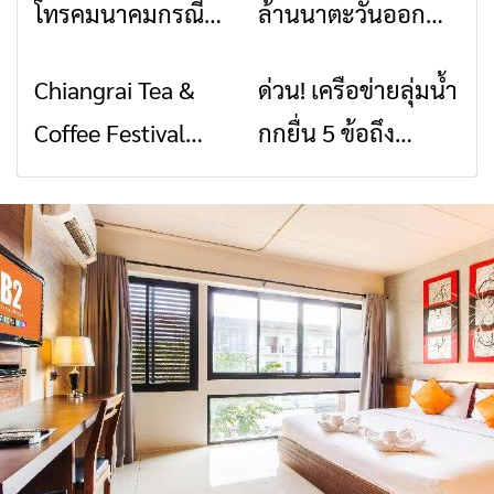
โทรคมนาคมกรณีภัย
ล้านนาตะวันออก
พิบัติ เชียงราย เมื่อ
2026” รวมของดี
Chiangrai Tea &
ด่วน! เครือข่ายลุ่มน้ำ
ข่าวเชียงราย
ข่าวเชียงราย
สัญญาณขาด การ
สินค้าเด่น และเสน่ห์
Coffee Festival
กกยื่น 5 ข้อถึง
สื่อสารต้องไม่หยุด
วัฒนธรรมจาก 4
2026
รัฐบาล จี้นายกฯ ลง
จังหวัด เชียงราย
เชียงราย แก้วิกฤต
พะเยา แพร่ และ
สารปนเปื้อนต้นน้ำ
น่าน พร้อมชม
คอนเสิร์ตจากศิลปิน
ชื่อดังตลอด 5 วัน