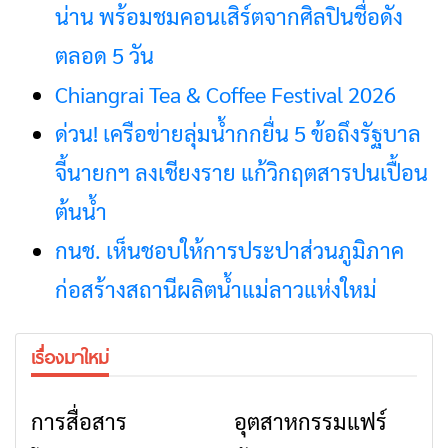
น่าน พร้อมชมคอนเสิร์ตจากศิลปินชื่อดัง
ตลอด 5 วัน
Chiangrai Tea & Coffee Festival 2026
ด่วน! เครือข่ายลุ่มน้ำกกยื่น 5 ข้อถึงรัฐบาล
จี้นายกฯ ลงเชียงราย แก้วิกฤตสารปนเปื้อน
ต้นน้ำ
กนช. เห็นชอบให้การประปาส่วนภูมิภาค
ก่อสร้างสถานีผลิตน้ำแม่ลาวแห่งใหม่
เรื่องมาใหม่
การสื่อสาร
อุตสาหกรรมแฟร์
ข่าวเชียงราย
ข่าวเชียงราย