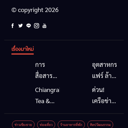
© copyright 2026
เรื่องมาใหม่
การ
อุตสาหกรรม
สื่อสาร
แฟร์ ล้าน
โทรคมนาคม
นาตะวัน
Chiangrai
ด่วน!
กรณีภัย
ออก
Tea &
เครือข่าย
พิบัติ
2026”
Coffee
ลุ่มน้ำกก
เชียงราย
รวมของดี
Festival
ยื่น 5 ข้อ
ข่าวเชียงราย
ท่องเที่ยว
ร้านอาหารที่พัก
ศิลปวัฒนธรรม