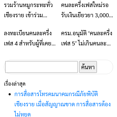
รวมร้านหมูกระทะทั่ว
คนละครึ่งเฟสใหม่รอ
ร้านอาหารที่พัก
ข่าวเชียงราย
ร้านค้ารายย่อยให้เข้า
เชียงราย เข้าร่วม
รับเงินเยียวยา 3,000
สู่ระบบดิจิทัล พร้อม
“คนละครึ่งพลัส” ปี
บาท ปลายปีนี้
แจกเงินสนับสนุน
ลงทะเบียนคนละครึ่ง
ครม.อนุมัติ ‘คนละครึ่ง
ข่าวเชียงราย
ข่าวเชียงราย
2568
สูงสุด 2,000 บาทต่อ
เฟส 4 สำหรับผู้ที่เคย
เฟส 5’ ไม่เกินคนละ
ร้านค้า
ใช้สิทธิ 19ส.ค.65 นี้
800 บาท ตลอด
โครงการ เริ่ม 1 ก.ย.นี้
ค้นหา
สำหรับ:
เรื่องล่าสุด
การสื่อสารโทรคมนาคมกรณีภัยพิบัติ
เชียงราย เมื่อสัญญาณขาด การสื่อสารต้อง
ไม่หยุด