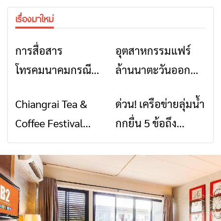
เรื่องมาใหม่
การสื่อสาร
อุตสาหกรรมแฟร์
ข่าวเชียงราย
ข่าวเชียงราย
โทรคมนาคมกรณีภัย
ล้านนาตะวันออก
พิบัติ เชียงราย เมื่อ
2026” รวมของดี
Chiangrai Tea &
ด่วน! เครือข่ายลุ่มน้ำ
ข่าวเชียงราย
ข่าวเชียงราย
สัญญาณขาด การ
สินค้าเด่น และเสน่ห์
Coffee Festival
กกยื่น 5 ข้อถึง
สื่อสารต้องไม่หยุด
วัฒนธรรมจาก 4
2026
รัฐบาล จี้นายกฯ ลง
จังหวัด เชียงราย
เชียงราย แก้วิกฤต
พะเยา แพร่ และ
สารปนเปื้อนต้นน้ำ
น่าน พร้อมชม
คอนเสิร์ตจากศิลปิน