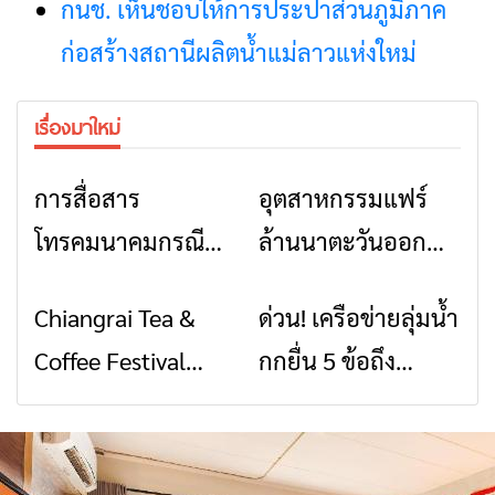
กนช. เห็นชอบให้การประปาส่วนภูมิภาค
ก่อสร้างสถานีผลิตน้ำแม่ลาวแห่งใหม่
เรื่องมาใหม่
การสื่อสาร
อุตสาหกรรมแฟร์
ข่าวเชียงราย
ข่าวเชียงราย
โทรคมนาคมกรณีภัย
ล้านนาตะวันออก
พิบัติ เชียงราย เมื่อ
2026” รวมของดี
Chiangrai Tea &
ด่วน! เครือข่ายลุ่มน้ำ
ข่าวเชียงราย
ข่าวเชียงราย
สัญญาณขาด การ
สินค้าเด่น และเสน่ห์
Coffee Festival
กกยื่น 5 ข้อถึง
สื่อสารต้องไม่หยุด
วัฒนธรรมจาก 4
2026
รัฐบาล จี้นายกฯ ลง
จังหวัด เชียงราย
เชียงราย แก้วิกฤต
พะเยา แพร่ และ
สารปนเปื้อนต้นน้ำ