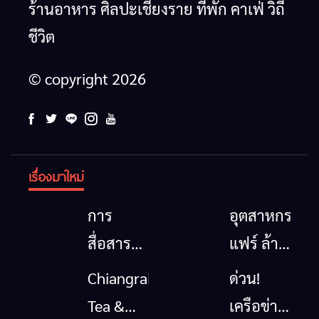
ร้านอาหาร ศิลปะเชียงราย ที่พัก คาเฟ่ วิถี
ชีวิต
© copyright 2026
เรื่องมาใหม่
การ
อุตสาหกรรม
สื่อสาร
แฟร์ ล้าน
โทรคมนาคม
นาตะวัน
Chiangrai
ด่วน!
กรณีภัย
ออก
Tea &
เครือข่าย