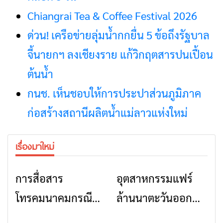
Chiangrai Tea & Coffee Festival 2026
ด่วน! เครือข่ายลุ่มน้ำกกยื่น 5 ข้อถึงรัฐบาล
จี้นายกฯ ลงเชียงราย แก้วิกฤตสารปนเปื้อน
ต้นน้ำ
กนช. เห็นชอบให้การประปาส่วนภูมิภาค
ก่อสร้างสถานีผลิตน้ำแม่ลาวแห่งใหม่
เรื่องมาใหม่
การสื่อสาร
อุตสาหกรรมแฟร์
ข่าวเชียงราย
ข่าวเชียงราย
โทรคมนาคมกรณีภัย
ล้านนาตะวันออก
พิบัติ เชียงราย เมื่อ
2026” รวมของดี