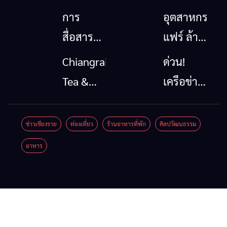
การ
อุตสาหกรรม
สื่อสาร
แฟร์ ล้าน
โทรคมนาคม
นาตะวัน
Chiangrai
ด่วน!
กรณีภัย
ออก
Tea &
เครือข่าย
พิบัติ
2026”
Coffee
ลุ่มน้ำกก
เชียงราย
รวมของดี
Festival
ยื่น 5 ข้อ
ข่าวเชียงราย
ท่องเที่ยว
ร้านอาหารที่พัก
ศิลปวัฒนธรรม
เมื่อ
สินค้าเด่น
2026
ถึงรัฐบาล
อาหาร
สัญญาณ
และเสน่ห์
จี้นายกฯ
ขาด การ
วัฒนธรรม
ลง
สื่อสาร
จาก 4
เชียงราย
ต้องไม่
จังหวัด
แก้วิกฤต