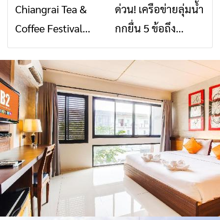
Chiangrai Tea &
ด่วน! เครือข่ายลุ่มน้ำ
ข่าวเชียงราย
ข่าวเชียงราย
สัญญาณขาด การ
สินค้าเด่น และเสน่ห์
Coffee Festival
กกยื่น 5 ข้อถึง
สื่อสารต้องไม่หยุด
วัฒนธรรมจาก 4
2026
รัฐบาล จี้นายกฯ ลง
จังหวัด เชียงราย
เชียงราย แก้วิกฤต
พะเยา แพร่ และ
สารปนเปื้อนต้นน้ำ
น่าน พร้อมชม
คอนเสิร์ตจากศิลปิน
ชื่อดังตลอด 5 วัน