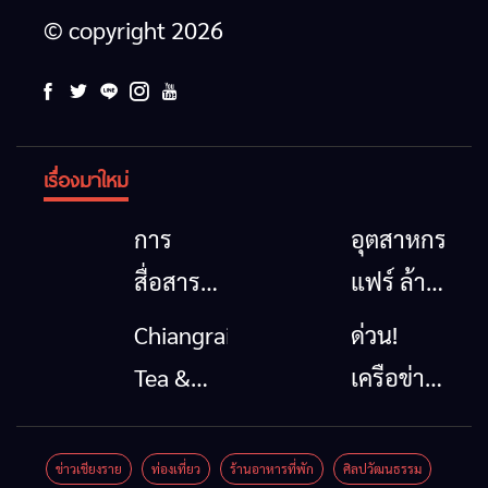
© copyright 2026
เรื่องมาใหม่
การ
อุตสาหกรรม
สื่อสาร
แฟร์ ล้าน
โทรคมนาคม
นาตะวัน
Chiangrai
ด่วน!
กรณีภัย
ออก
Tea &
เครือข่าย
พิบัติ
2026”
Coffee
ลุ่มน้ำกก
เชียงราย
รวมของดี
Festival
ยื่น 5 ข้อ
ข่าวเชียงราย
ท่องเที่ยว
ร้านอาหารที่พัก
ศิลปวัฒนธรรม