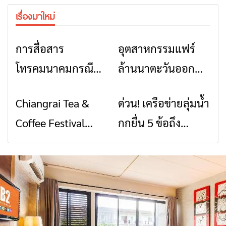
เรื่องมาใหม่
การสื่อสาร
อุตสาหกรรมแฟร์
ข่าวเชียงราย
ข่าวเชียงราย
โทรคมนาคมกรณีภัย
ล้านนาตะวันออก
พิบัติ เชียงราย เมื่อ
2026” รวมของดี
Chiangrai Tea &
ด่วน! เครือข่ายลุ่มน้ำ
ข่าวเชียงราย
ข่าวเชียงราย
สัญญาณขาด การ
สินค้าเด่น และเสน่ห์
Coffee Festival
กกยื่น 5 ข้อถึง
สื่อสารต้องไม่หยุด
วัฒนธรรมจาก 4
2026
รัฐบาล จี้นายกฯ ลง
จังหวัด เชียงราย
เชียงราย แก้วิกฤต
พะเยา แพร่ และ
สารปนเปื้อนต้นน้ำ
น่าน พร้อมชม
คอนเสิร์ตจากศิลปิน
ชื่อดังตลอด 5 วัน